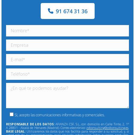
91 674 31 36
Si, acepto las comunicaciones informativas y comerciales.
RESPONSABLE DE LOS DATOS:
AFIANZA CSF, S.L., con domicilio en Calle Tinte, 2, 1º
A 28801 - Alcalá de Henares (Madrid). Correo electrónico:
csfconsulting@csfconsulting.es
.
BASE LEGAL:
Utilizaremos los datos que nos facilita para responder a su solicitud, y, si