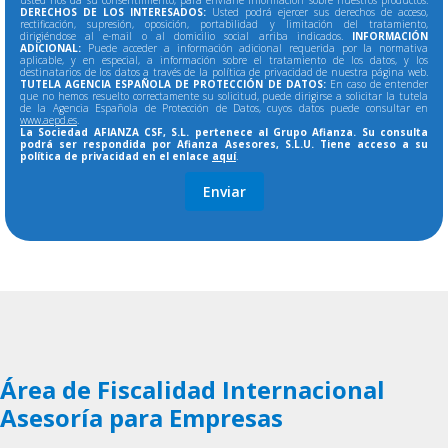
usted nos da su consentimiento, para enviarle información sobre nuestros productos.
DERECHOS DE LOS INTERESADOS:
Usted podrá ejercer sus derechos de acceso,
rectificación, supresión, oposición, portabilidad y limitación del tratamiento,
dirigiéndose al e-mail o al domicilio social arriba indicados.
INFORMACIÓN
ADICIONAL:
Puede acceder a información adicional requerida por la normativa
aplicable, y en especial, a información sobre el tratamiento de los datos, y los
destinatarios de los datos a través de la política de privacidad de nuestra página web.
TUTELA AGENCIA ESPAÑOLA DE PROTECCIÓN DE DATOS:
En caso de entender
que no hemos resuelto correctamente su solicitud, puede dirigirse a solicitar la tutela
de la Agencia Española de Protección de Datos, cuyos datos puede consultar en
www.aepd.es
.
La Sociedad AFIANZA CSF, S.L. pertenece al Grupo Afianza. Su consulta
podrá ser respondida por Afianza Asesores, S.L.U. Tiene acceso a su
política de privacidad en el enlace
aquí
.
Área de Fiscalidad Internacional
Asesoría para Empresas