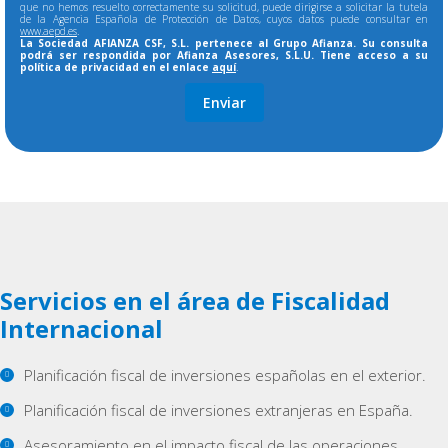
que no hemos resuelto correctamente su solicitud, puede dirigirse a solicitar la tutela
de la Agencia Española de Protección de Datos, cuyos datos puede consultar en
www.aepd.es
.
La Sociedad AFIANZA CSF, S.L. pertenece al Grupo Afianza. Su consulta
podrá ser respondida por Afianza Asesores, S.L.U. Tiene acceso a su
política de privacidad en el enlace
aquí
.
Servicios en el área de Fiscalidad
Internacional
Planificación fiscal de inversiones españolas en el exterior.
Planificación fiscal de inversiones extranjeras en España.
Asesoramiento en el impacto fiscal de las operaciones