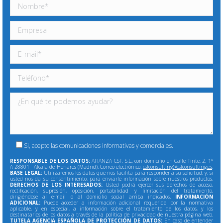
Si, acepto las comunicaciones informativas y comerciales.
RESPONSABLE DE LOS DATOS:
AFIANZA CSF, S.L., con domicilio en Calle Tinte, 2, 1º
A 28801 - Alcalá de Henares (Madrid). Correo electrónico:
csfconsulting@csfconsulting.es
.
BASE LEGAL:
Utilizaremos los datos que nos facilita para responder a su solicitud, y, si
usted nos da su consentimiento, para enviarle información sobre nuestros productos.
DERECHOS DE LOS INTERESADOS:
Usted podrá ejercer sus derechos de acceso,
rectificación, supresión, oposición, portabilidad y limitación del tratamiento,
dirigiéndose al e-mail o al domicilio social arriba indicados.
INFORMACIÓN
ADICIONAL:
Puede acceder a información adicional requerida por la normativa
aplicable, y en especial, a información sobre el tratamiento de los datos, y los
destinatarios de los datos a través de la política de privacidad de nuestra página web.
TUTELA AGENCIA ESPAÑOLA DE PROTECCIÓN DE DATOS:
En caso de entender