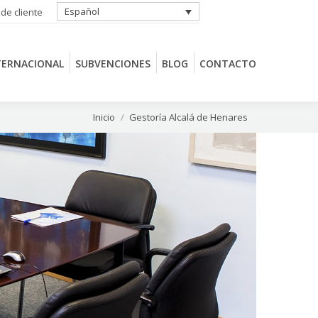
Español
 de cliente
TERNACIONAL
SUBVENCIONES
BLOG
CONTACTO
TERNACIONAL
SUBVENCIONES
BLOG
CONTACTO
Estás aquí:
Inicio
Gestoría Alcalá de Henares