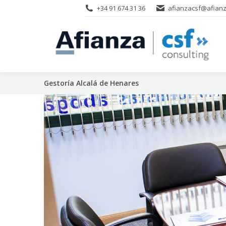
+34 91 674 31 36
afianzacsf@afianz
Gestoría Alcalá de Henares