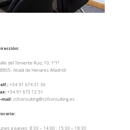
irección:
alle del Teniente Ruiz, 10, 1º1ª
8805- Alcalá de Henares (Madrid)
elf.:
+34 91 674 31 36
ax:
+34 91 673 12 51
-mail:
csfconsulting@csfconsulting.es
orario:
unes a Jueves: 8:30 – 14:00 ; 15:30 – 18:30