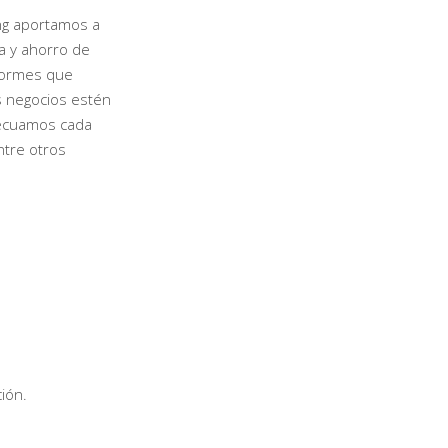
ng aportamos a
a y ahorro de
nformes que
 negocios estén
decuamos cada
ntre otros
ión.