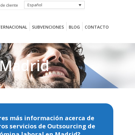
Español
 de cliente
TERNACIONAL
SUBVENCIONES
BLOG
CONTACTO
TERNACIONAL
SUBVENCIONES
BLOG
CONTACTO
 Madrid
res más información acerca de
os servicios de Outsourcing de
ómina laboral en Madrid?