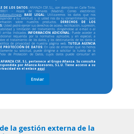
E DE LOS DATOS:
AFIANZA CSF, S.L., con domicilio en Calle Tinte,
801 - Alcalá de Henares (Madrid). Correo electrónico:
csfconsulting.es
.
BASE LEGAL:
Utilizaremos los datos que nos
responder a su solicitud, y, si usted nos da su consentimiento, para
formación sobre nuestros productos.
DERECHOS DE LOS
S:
Usted podrá ejercer sus derechos de acceso, rectificación, supresión,
tabilidad y limitación del tratamiento, dirigiéndose al e-mail o al
al arriba indicados.
INFORMACIÓN ADICIONAL:
Puede acceder a
dicional requerida por la normativa aplicable, y en especial, a
bre el tratamiento de los datos, y los destinatarios de los datos a
política de privacidad de nuestra página web.
TUTELA AGENCIA
E PROTECCIÓN DE DATOS:
En caso de entender que no hemos
ectamente su solicitud, puede dirigirse a solicitar la tutela de la
ñola de Protección de Datos, cuyos datos puede consultar en
AFIANZA CSF, S.L. pertenece al Grupo Afianza. Su consulta
espondida por Afianza Asesores, S.L.U. Tiene acceso a su
privacidad en el enlace
aquí
.
de la gestión externa de la