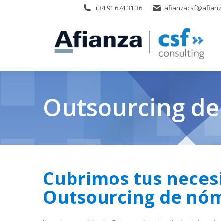
+34 91 674 31 36
afianzacsf@afianz
Outsourcing de
Cubrimos tus neces
Outsourcing de nóm