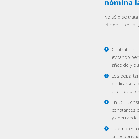
nómina l
No sólo se trat
eficiencia en la
Céntrate en 
evitando per
añadido y qu
Los departa
dedicarse a 
talento, la f
En CSF Consu
constantes c
y ahorrando
La empresa d
la responsab