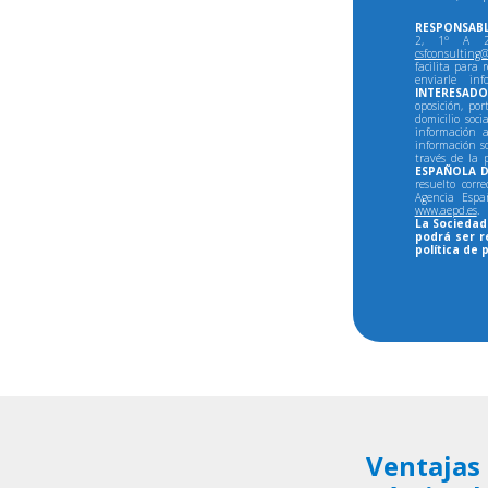
RESPONSABL
2, 1º A 28
csfconsulting@
facilita para 
enviarle in
INTERESADO
oposición, por
domicilio soci
información a
información so
través de la 
ESPAÑOLA D
resuelto corr
Agencia Espa
www.aepd.es
.
La Sociedad 
podrá ser r
política de 
Ventajas 