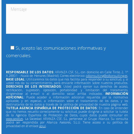
Si, acepto las comunicaciones informativas y
comerciales.
RESPONSABLE DE LOS DATOS:
AFIANZA CSF, S.L., con domicilio en Calle Tinte, 2, 1º
A 28801 - Alcalá de Henares (Madrid). Correo electrónico:
csfconsulting@csfconsulting.es
.
BASE LEGAL:
Utilizaremos los datos que nos facilita para responder a su solicitud, y, si
usted nos da su consentimiento, para enviarle información sobre nuestros productos.
DERECHOS DE LOS INTERESADOS:
Usted podrá ejercer sus derechos de acceso,
rectificación, supresión, oposición, portabilidad y limitación del tratamiento,
dirigiéndose al e-mail o al domicilio social arriba indicados.
INFORMACIÓN
ADICIONAL:
Puede acceder a información adicional requerida por la normativa
aplicable, y en especial, a información sobre el tratamiento de los datos, y los
destinatarios de los datos a través de la política de privacidad de nuestra página web.
TUTELA AGENCIA ESPAÑOLA DE PROTECCIÓN DE DATOS:
En caso de entender
que no hemos resuelto correctamente su solicitud, puede dirigirse a solicitar la tutela
de la Agencia Española de Protección de Datos, cuyos datos puede consultar en
www.aepd.es
. La Sociedad AFIANZA CSF, S.L. pertenece al Grupo Afianza. Su consulta
podrá ser respondida por Afianza Asesores, S.L.U. Tiene acceso a su política de
privacidad en el enlace
aquí
.