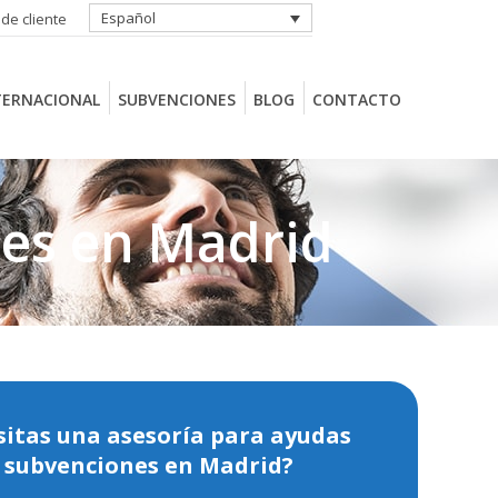
Español
 de cliente
TERNACIONAL
SUBVENCIONES
BLOG
CONTACTO
TERNACIONAL
SUBVENCIONES
BLOG
CONTACTO
nes en Madrid
sitas una asesoría para ayudas
 subvenciones en Madrid?