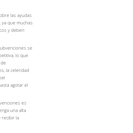
sobre las ayudas
s, ya que muchas
icos y deben
subvenciones se
titiva, lo que
 de
s, la celeridad
pel
asta agotar el
bvenciones es
enga una alta
recibir la