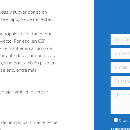
udas y subvenciones en
te el apoyo que necesitas.
incipales dificultades que
oyecto. Por eso, en CSF
 se mantienen al tanto de
portante destacar que estas
cto, sino que también pueden
o se encuentra más
ntaja, también plantean
Si, ace
ta de tiempo para mantenerse
les.
RESPONSABL