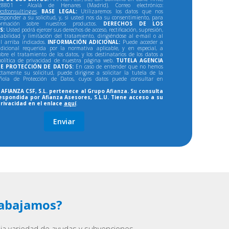
801 - Alcalá de Henares (Madrid). Correo electrónico:
csfconsulting.es
.
BASE LEGAL:
Utilizaremos los datos que nos
responder a su solicitud, y, si usted nos da su consentimiento, para
formación sobre nuestros productos.
DERECHOS DE LOS
S:
Usted podrá ejercer sus derechos de acceso, rectificación, supresión,
tabilidad y limitación del tratamiento, dirigiéndose al e-mail o al
al arriba indicados.
INFORMACIÓN ADICIONAL:
Puede acceder a
dicional requerida por la normativa aplicable, y en especial, a
bre el tratamiento de los datos, y los destinatarios de los datos a
política de privacidad de nuestra página web.
TUTELA AGENCIA
E PROTECCIÓN DE DATOS:
En caso de entender que no hemos
ectamente su solicitud, puede dirigirse a solicitar la tutela de la
ñola de Protección de Datos, cuyos datos puede consultar en
AFIANZA CSF, S.L. pertenece al Grupo Afianza. Su consulta
espondida por Afianza Asesores, S.L.U. Tiene acceso a su
privacidad en el enlace
aquí
.
abajamos?
lia variedad de ayudas y subvenciones