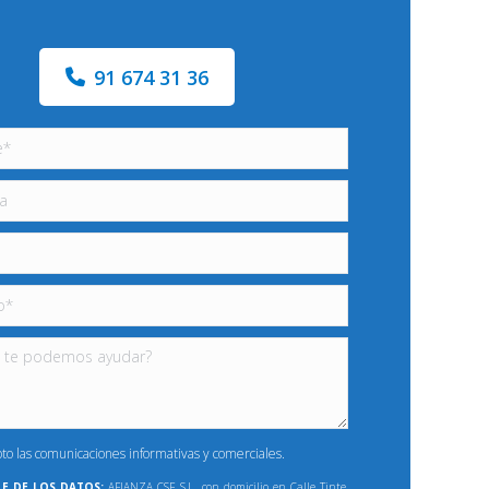
91 674 31 36
pto las comunicaciones informativas y comerciales.
E DE LOS DATOS:
AFIANZA CSF, S.L., con domicilio en Calle Tinte,