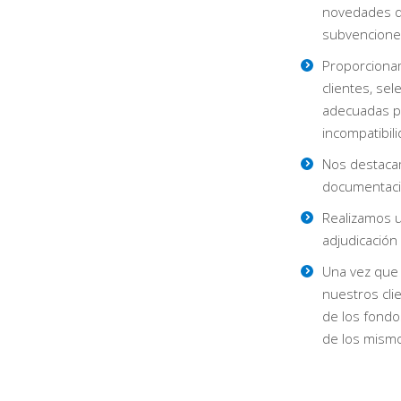
novedades q
subvencione
Proporciona
clientes, se
adecuadas pa
incompatibil
Nos destacam
documentaci
Realizamos u
adjudicación
Una vez que
nuestros cli
de los fondo
de los mism