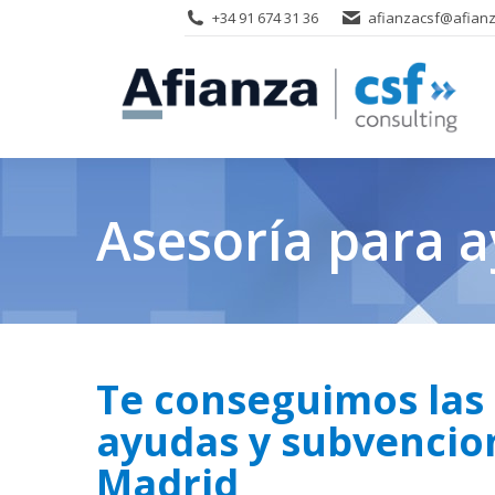
+34 91 674 31 36
afianzacsf@afianz
Asesoría para 
Te conseguimos las
ayudas y subvencio
Madrid