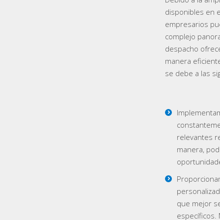
disponibles en 
empresarios pu
complejo panora
despacho ofrece
manera eficient
se debe a las si
Implementam
constantemen
relevantes r
manera, pode
oportunidade
Proporciona
personaliza
que mejor se
específicos