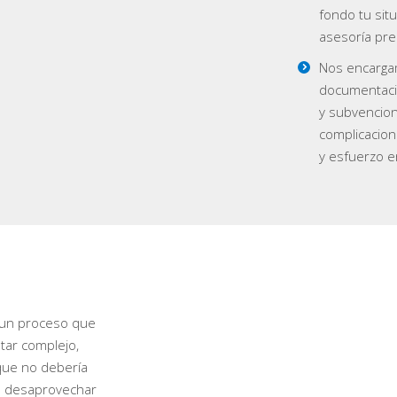
fondo tu sit
asesoría prec
Nos encarga
documentació
y subvencion
complicacion
y esfuerzo e
 un proceso que
tar complejo,
nque no debería
as desaprovechar