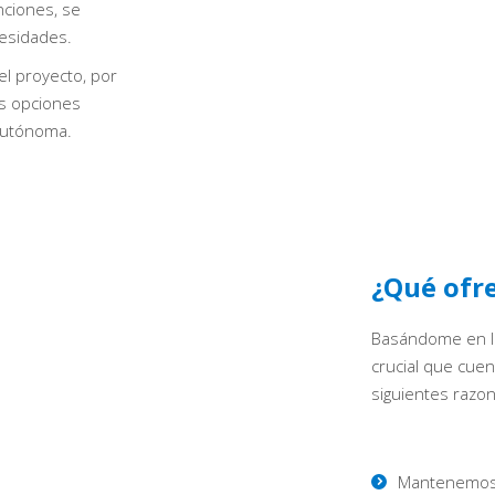
nciones, se
cesidades.
el proyecto, por
as opciones
autónoma.
¿Qué ofr
Basándome en l
crucial que cue
siguientes razo
Mantenemos u