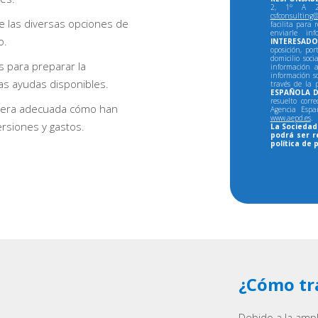
2, 1º A 28
csfconsulting@
e las diversas opciones de
facilita para 
enviarle in
o.
INTERESADO
oposición, por
domicilio soci
 para preparar la
información a
información so
as ayudas disponibles.
través de la 
ESPAÑOLA D
resuelto corr
manera adecuada cómo han
Agencia Espa
www.aepd.es
.
ersiones y gastos.
La Sociedad 
podrá ser r
política de 
¿Cómo tr
Debido a la amp