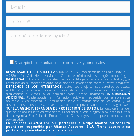
Si, acepto las comunicaciones informativas y comerciales.
RESPONSABLE DE LOS DATOS:
AFIANZA CSF, S.L., con domicilio en Calle Tinte, 2, 1º
A 28801 - Alcalá de Henares (Madrid). Correo electrónico:
csfconsulting@csfconsulting.es
.
BASE LEGAL:
Utilizaremos los datos que nos facilita para responder a su solicitud, y, si
usted nos da su consentimiento, para enviarle información sobre nuestros productos.
DERECHOS DE LOS INTERESADOS:
Usted podrá ejercer sus derechos de acceso,
rectificación, supresión, oposición, portabilidad y limitación del tratamiento,
dirigiéndose al e-mail o al domicilio social arriba indicados.
INFORMACIÓN
ADICIONAL:
Puede acceder a información adicional requerida por la normativa
aplicable, y en especial, a información sobre el tratamiento de los datos, y los
destinatarios de los datos a través de la política de privacidad de nuestra página web.
TUTELA AGENCIA ESPAÑOLA DE PROTECCIÓN DE DATOS:
En caso de entender
que no hemos resuelto correctamente su solicitud, puede dirigirse a solicitar la tutela
de la Agencia Española de Protección de Datos, cuyos datos puede consultar en
www.aepd.es
.
La Sociedad AFIANZA CSF, S.L. pertenece al Grupo Afianza. Su consulta
podrá ser respondida por Afianza Asesores, S.L.U. Tiene acceso a su
política de privacidad en el enlace
aquí
.