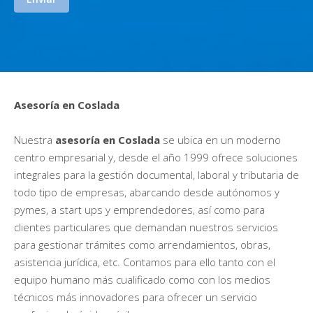
Asesoría en Coslada
Nuestra
asesoría en Coslada
se ubica en un moderno
centro empresarial y, desde el año 1999 ofrece soluciones
integrales para la gestión documental, laboral y tributaria de
todo tipo de empresas, abarcando desde autónomos y
pymes, a start ups y emprendedores, así como para
clientes particulares que demandan nuestros servicios
para gestionar trámites como arrendamientos, obras,
asistencia jurídica, etc. Contamos para ello tanto con el
equipo humano más cualificado como con los medios
técnicos más innovadores para ofrecer un servicio