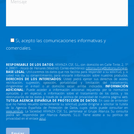
Si, acepto las comunicaciones informativas y
comerciales.
RESPONSABLE DE LOS DATOS:
AFIANZA CSF, S.L., con domicilio en Calle Tinte, 2, 1º
A 28801 - Alcalá de Henares (Madrid). Correo electrónico:
csfconsulting@csfconsulting.es
.
BASE LEGAL:
Utilizaremos los datos que nos facilita para responder a su solicitud, y, si
usted nos da su consentimiento, para enviarle información sobre nuestros productos.
DERECHOS DE LOS INTERESADOS:
Usted podrá ejercer sus derechos de acceso,
rectificación, supresión, oposición, portabilidad y limitación del tratamiento,
dirigiéndose al e-mail o al domicilio social arriba indicados.
INFORMACIÓN
ADICIONAL:
Puede acceder a información adicional requerida por la normativa
aplicable, y en especial, a información sobre el tratamiento de los datos, y los
destinatarios de los datos a través de la política de privacidad de nuestra página web.
TUTELA AGENCIA ESPAÑOLA DE PROTECCIÓN DE DATOS:
En caso de entender
que no hemos resuelto correctamente su solicitud, puede dirigirse a solicitar la tutela
de la Agencia Española de Protección de Datos, cuyos datos puede consultar en
www.aepd.es
. La Sociedad AFIANZA CSF, S.L. pertenece al Grupo Afianza. Su consulta
podrá ser respondida por Afianza Asesores, S.L.U. Tiene acceso a su política de
privacidad en el enlace
aquí
.