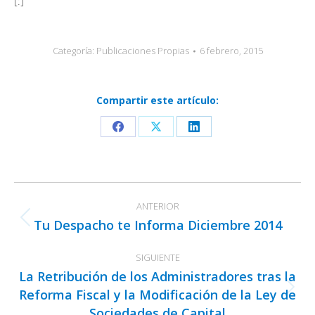
[:]
Categoría:
Publicaciones Propias
6 febrero, 2015
Compartir este artículo:
Share
Share
Share
on
on
on
Facebook
X
LinkedIn
Navegación
ANTERIOR
entre
Tu Despacho te Informa Diciembre 2014
Publicación
publicaciones
anterior:
SIGUIENTE
La Retribución de los Administradores tras la
Reforma Fiscal y la Modificación de la Ley de
Publicación
Sociedades de Capital
siguiente: