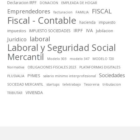
Declaracion IRPF
DONACION
EMPLEADA DE HOGAR
FISCAL
Emprendedores
facturacion
FAMILIA
Fiscal - Contable
hacienda
impuesto
IRPF
IVA
impuestos
IMPUESTO SOCIEDADES
Jubilacion
laboral
Jurídico
Laboral y Seguridad Social
Mercantil
Modelo 303
modelo 347
MODELO 720
Normativa
OBLIGACIONES FISCALES 2023
PLATAFORMAS DIGITALES
Sociedades
PYMES
PLUSVALIA
salario mínimo interprofesional
SOCIEDAD MERCANTIL
startups
teletrabajo
Tesoreria
tributacion
VIVIENDA
TRIBUTAR