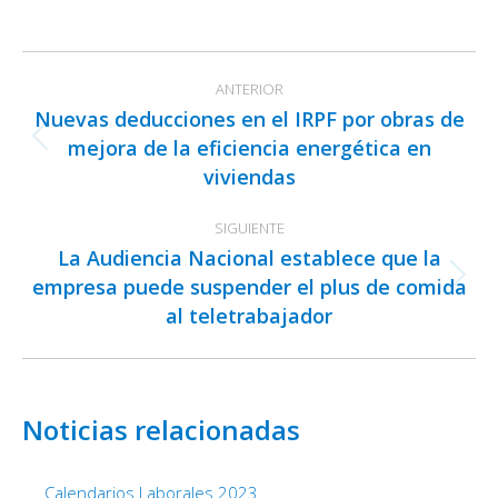
on
on
on
Facebook
X
LinkedIn
Navegación
ANTERIOR
entre
Nuevas deducciones en el IRPF por obras de
publicaciones
mejora de la eficiencia energética en
Publicación
viviendas
anterior:
SIGUIENTE
La Audiencia Nacional establece que la
empresa puede suspender el plus de comida
Publicación
al teletrabajador
siguiente:
Noticias relacionadas
Calendarios Laborales 2023