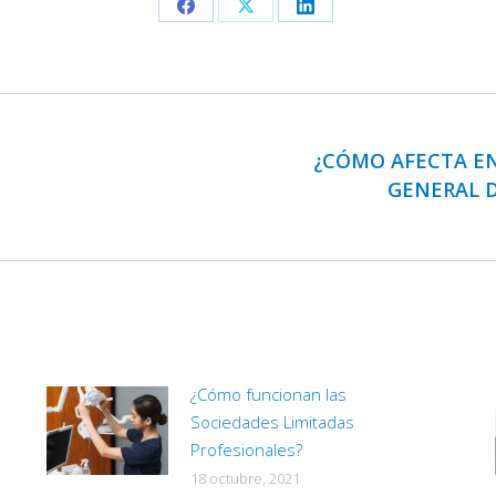
Share
Share
Share
on
on
on
Facebook
X
LinkedIn
¿CÓMO AFECTA EN
GENERAL D
Publicación
siguiente:
¿Cómo funcionan las
Sociedades Limitadas
Profesionales?
18 octubre, 2021