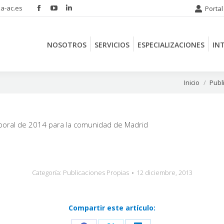
a-ac.es
Portal
Facebook
YouTube
Linkedin
NOSOTROS
SERVICIOS
ESPECIALIZACIONES
IN
page
page
page
opens
opens
opens
NOSOTROS
SERVICIOS
ESPECIALIZACIONES
IN
in
in
in
new
new
new
window
window
window
Estás aquí:
Inicio
Publ
aboral de 2014 para la comunidad de Madrid
Categoría:
Publicaciones Propias
12 diciembre, 2013
Compartir este artículo: