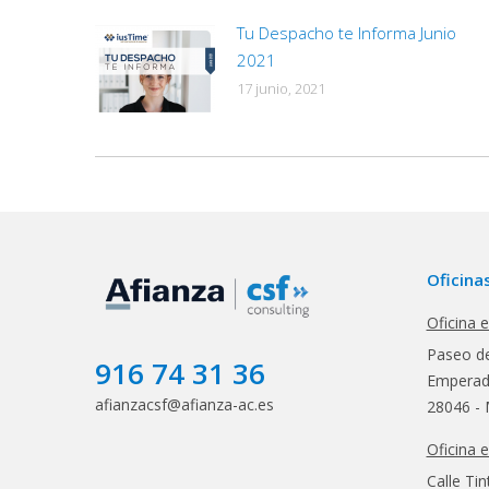
Tu Despacho te Informa Junio
2021
17 junio, 2021
Oficina
Oficina 
Paseo de
916 74 31 36
Emperado
afianzacsf@afianza-ac.es
28046 - 
Oficina 
Calle Tin