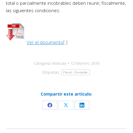
total o parcialmente incobrables deben reunir, fiscalmente,
las siguientes condiciones:
Ver el documento
[:]
Categoría:
Noticias
12 febrero, 2016
Etiquetas:
Fiscal - Contable
Compartir este artículo:
Share
Share
Share
on
on
on
Facebook
X
LinkedIn