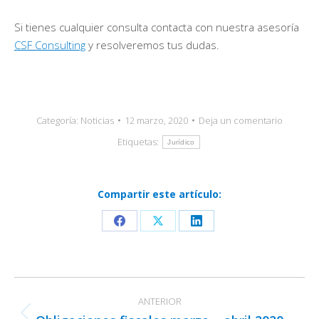
Si tienes cualquier consulta contacta con nuestra asesoría
CSF Consulting
y resolveremos tus dudas.
Categoría:
Noticias
12 marzo, 2020
Deja un comentario
Etiquetas:
Jurídico
Compartir este artículo:
Share
Share
Share
on
on
on
Facebook
X
LinkedIn
Navegación
ANTERIOR
entre