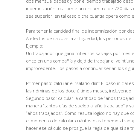
dos mensualidades); y por el tiempo trabajado desde 
indemnización total tiene un encuentre de 720 días
sea superior, en tal caso dicha cuantía opera como 
Para tener la cantidad final de indemnización por d
A efectos de calcular la antigüedad, los periodos de
Ejemplo:
Un trabajador que gana mil euros salvajes por mes e
once en una compañía y dejó de trabajar el veintiun
improcedente. Los pasos a continuar serían los sigu
Primer paso: calcular el “salario-día”: El paso inicial
las nóminas de los doce últimos meses, incluyendo l
Segundo paso: calcular la cantidad de “años trabaja
manera “tantos días de sueldo al año trabajado” y ya
“años trabajados”. Como resulta lógico no hay que c
el momento de calcular cuántos días tenemos traba
hacer ese cálculo se prosigue la regla de que si se 