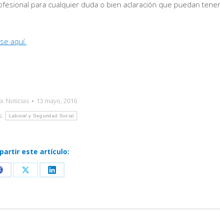
esional para cualquier duda o bien aclaración que puedan tener
se aquí.
a:
Noticias
13 mayo, 2016
s:
Laboral y Seguridad Social
artir este artículo:
Share
Share
Share
on
on
on
Facebook
X
LinkedIn