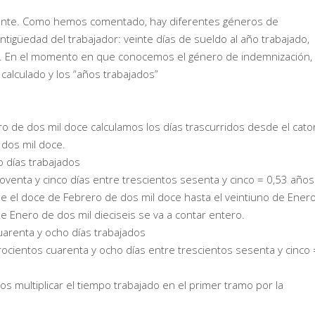
tinente. Como hemos comentado, hay diferentes géneros de
tigüedad del trabajador: veinte días de sueldo al año trabajado,
 año. En el momento en que conocemos el género de indemnización,
 calculado y los “años trabajados”
o de dos mil doce calculamos los días trascurridos desde el cato
 dos mil doce.
o días trabajados
noventa y cinco días entre trescientos sesenta y cinco = 0,53 años
de el doce de Febrero de dos mil doce hasta el veintiuno de Ener
e Enero de dos mil dieciseis se va a contar entero.
uarenta y ocho días trabajados
trocientos cuarenta y ocho días entre trescientos sesenta y cinco 
multiplicar el tiempo trabajado en el primer tramo por la