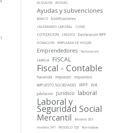
ha
ALQUILER
AYUDAS
Ayudas y subvenciones
bonificaciones
BANCO
CALENDARIO LABORAL
COIVD
COTIZACION
Declaracion IRPF
CREDITO
n
DONACION
EMPLEADA DE HOGAR
Emprendedores
facturacion
FISCAL
FAMILIA
Fiscal - Contable
hacienda
impuesto
impuestos
IRPF
IVA
IMPUESTO SOCIEDADES
laboral
Jurídico
Jubilacion
Laboral y
Seguridad Social
Mercantil
Modelo 303
modelo 347
MODELO 720
Normativa