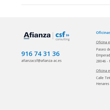
Oficina
Oficina 
Paseo de
916 74 31 36
Emperado
afianzacsf@afianza-ac.es
28046 - 
Oficina 
Calle Tin
Henares 