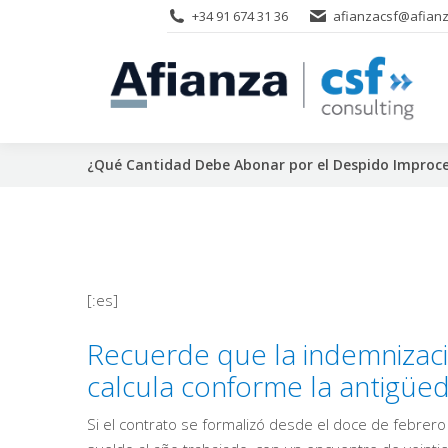
+34 91 674 31 36
afianzacsf@afianz
¿Qué Cantidad Debe Abonar por el Despido Improc
[:es]
Recuerde que la indemnizac
calcula conforme la antigüe
Si el contrato se formalizó desde el doce de febrero 