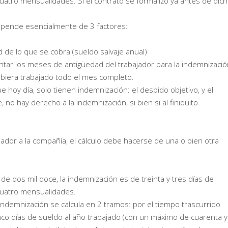
uatro mensualidades. Si el contrato se formalizó ya antes de dic
epende esencialmente de 3 factores:
d de lo que se cobra (sueldo salvaje anual)
tar los meses de antigüedad del trabajador para la indemnizació
hubiera trabajado todo el mes completo.
hoy día, solo tienen indemnización: el despido objetivo, y el
o hay derecho a la indemnización, si bien si al finiquito.
ajador a la compañía, el cálculo debe hacerse de una o bien otra
de dos mil doce, la indemnización es de treinta y tres días de
icuatro mensualidades.
a indemnización se calcula en 2 tramos: por el tiempo trascurrido
inco días de sueldo al año trabajado (con un máximo de cuarenta y