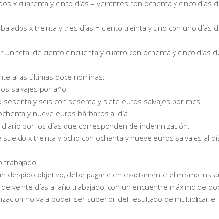
os x cuarenta y cinco días = veintitres con ochenta y cinco días 
ajados x treinta y tres días = ciento treinta y uno con uno días 
 total de ciento cincuenta y cuatro con ochenta y cinco días d
ente a las últimas doce nóminas:
ros salvajes por año
 sesenta y seis con sesenta y siete euros salvajes por mes
 ochenta y nueve euros bárbaros al día
e diario por los días que corresponden de indemnización:
e sueldo x treinta y ocho con ochenta y nueve euros salvajes al dí
o trabajado
n despido objetivo, debe pagarle en exactamente el mismo insta
 de veinte días al año trabajado, con un encuentre máximo de do
ación no va a poder ser superior del resultado de multiplicar el