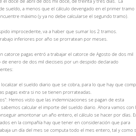
el doce de abril de dos mil doce, de treinta y tres días. La
 de sueldo, a menos que el cálculo devengado en el primer tramo
encuentre máximo (y ya no debe calcularse el segundo tramo).
espido improcedente, va a haber que sumar los 2 tramos.
 trabajo inferiores por año se prorratean por meses.
n catorce pagas entró a trabajar el catorce de Agosto de dos mil
o de enero de dos mil dieciseis por un despido declarado
ientes:
 es localizar el sueldo diario que se cobra, para lo que hay que comp
as pagas extra si no se tienen prorrateadas.
dos”: Hemos visto que las indemnizaciones se pagan de esta
 sabemos calcular el importe del sueldo diario. Ahora vamos con 
onseguir amontonar un año entero, el cálculo se hacer por días. 
jados en la compañía hay que tener en consideración que para
trabaja un día del mes se computa todo el mes entero, tal y como s