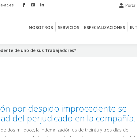
a-ac.es
Portal
Facebook
YouTube
Linkedin
NOSOTROS
SERVICIOS
ESPECIALIZACIONES
IN
page
page
page
opens
opens
opens
NOSOTROS
SERVICIOS
ESPECIALIZACIONES
IN
in
in
in
new
new
new
window
window
window
edente de uno de sus Trabajadores?
ión por despido improcedente se
dad del perjudicado en la compañía.
de dos mil doce, la indemnización es de treinta y tres días de