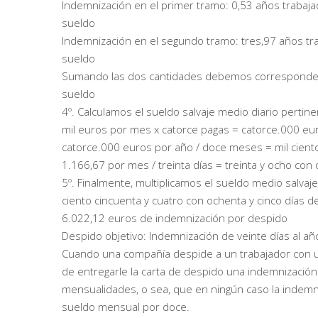
Indemnización en el primer tramo: 0,53 años trabajad
sueldo
Indemnización en el segundo tramo: tres,97 años trab
sueldo
Sumando las dos cantidades debemos corresponder un
sueldo
4º. Calculamos el sueldo salvaje medio diario pertin
mil euros por mes x catorce pagas = catorce.000 eu
catorce.000 euros por año / doce meses = mil ciento
1.166,67 por mes / treinta días = treinta y ocho con
5º. Finalmente, multiplicamos el sueldo medio salvaj
ciento cincuenta y cuatro con ochenta y cinco días d
6.022,12 euros de indemnización por despido
Despido objetivo: Indemnización de veinte días al añ
Cuando una compañía despide a un trabajador con u
de entregarle la carta de despido una indemnización
mensualidades, o sea, que en ningún caso la indemniz
sueldo mensual por doce.