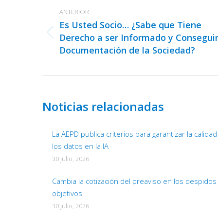
entre
ANTERIOR
publicaciones
Es Usted Socio… ¿Sabe que Tiene
Derecho a ser Informado y Consegui
Publicación
Documentación de la Sociedad?
anterior:
Noticias relacionadas
La AEPD publica criterios para garantizar la calida
los datos en la IA
30 julio, 2026
Cambia la cotización del preaviso en los despidos
objetivos
30 julio, 2026