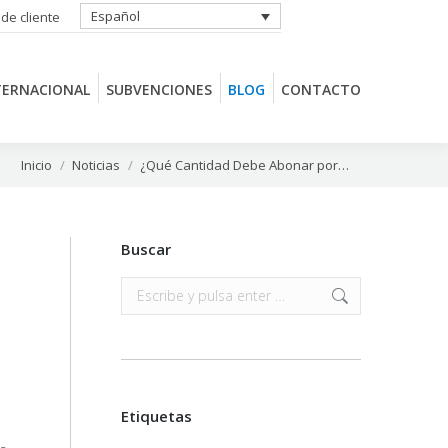
Español
 de cliente
TERNACIONAL
SUBVENCIONES
BLOG
CONTACTO
TERNACIONAL
SUBVENCIONES
BLOG
CONTACTO
Estás aquí:
Inicio
Noticias
¿Qué Cantidad Debe Abonar por…
Buscar
Buscar:
Etiquetas