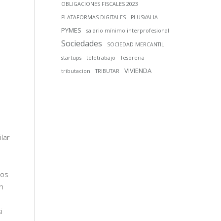
OBLIGACIONES FISCALES 2023
PLATAFORMAS DIGITALES
PLUSVALIA
PYMES
salario mínimo interprofesional
Sociedades
SOCIEDAD MERCANTIL
startups
teletrabajo
Tesoreria
VIVIENDA
tributacion
TRIBUTAR
ilar
los
En
i