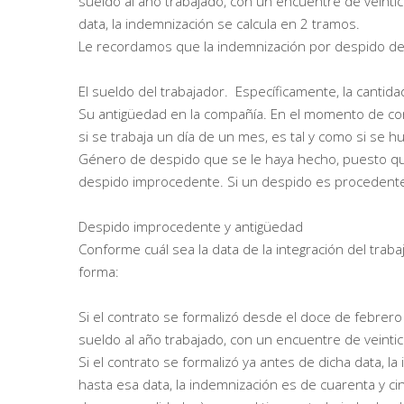
sueldo al año trabajado, con un encuentre de veintic
data, la indemnización se calcula en 2 tramos.
Le recordamos que la indemnización por despido d
El sueldo del trabajador. Específicamente, la cantida
Su antigüedad en la compañía. En el momento de con
si se trabaja un día de un mes, es tal y como si se 
Género de despido que se le haya hecho, puesto que 
despido improcedente. Si un despido es procedente, n
Despido improcedente y antigüedad
Conforme cuál sea la data de la integración del trab
forma:
Si el contrato se formalizó desde el doce de febrero 
sueldo al año trabajado, con un encuentre de veint
Si el contrato se formalizó ya antes de dicha data, l
hasta esa data, la indemnización es de cuarenta y c