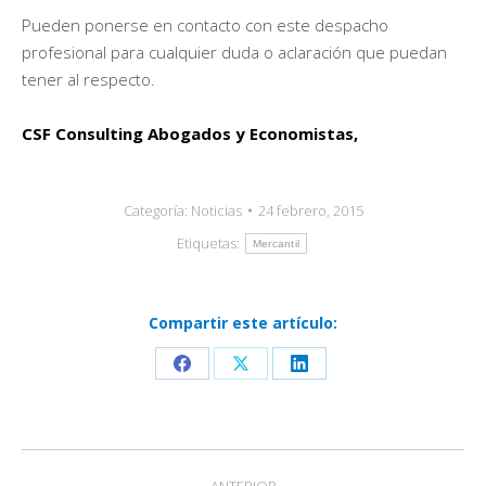
Pueden ponerse en contacto con este despacho
profesional para cualquier duda o aclaración que puedan
tener al respecto.
CSF Consulting Abogados y Economistas,
Categoría:
Noticias
24 febrero, 2015
Etiquetas:
Mercantil
Compartir este artículo:
Share
Share
Share
on
on
on
Facebook
X
LinkedIn
Navegación
ANTERIOR