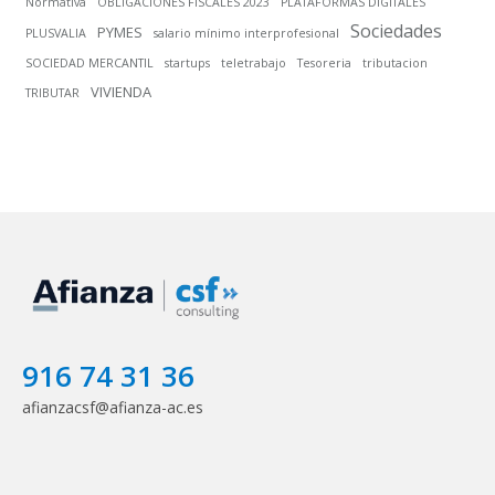
Normativa
OBLIGACIONES FISCALES 2023
PLATAFORMAS DIGITALES
Sociedades
PYMES
PLUSVALIA
salario mínimo interprofesional
SOCIEDAD MERCANTIL
startups
teletrabajo
Tesoreria
tributacion
VIVIENDA
TRIBUTAR
916 74 31 36
afianzacsf@afianza-ac.es