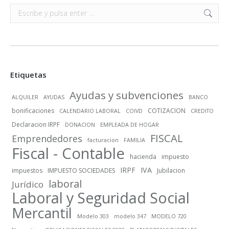
Buscar:
Etiquetas
Ayudas y subvenciones
ALQUILER
AYUDAS
BANCO
bonificaciones
COTIZACION
CALENDARIO LABORAL
COIVD
CREDITO
Declaracion IRPF
DONACION
EMPLEADA DE HOGAR
FISCAL
Emprendedores
facturacion
FAMILIA
Fiscal - Contable
hacienda
impuesto
IRPF
IVA
impuestos
IMPUESTO SOCIEDADES
Jubilacion
laboral
Jurídico
Laboral y Seguridad Social
Mercantil
Modelo 303
modelo 347
MODELO 720