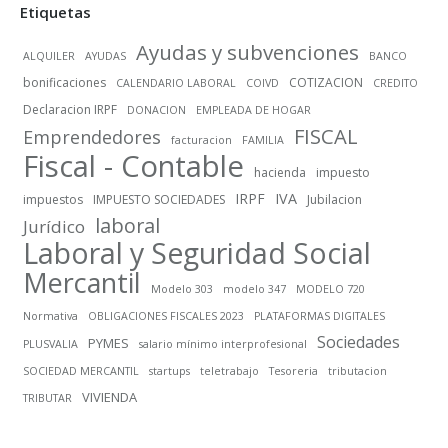
Etiquetas
Ayudas y subvenciones
ALQUILER
AYUDAS
BANCO
bonificaciones
COTIZACION
CALENDARIO LABORAL
COIVD
CREDITO
Declaracion IRPF
DONACION
EMPLEADA DE HOGAR
FISCAL
Emprendedores
facturacion
FAMILIA
Fiscal - Contable
hacienda
impuesto
IRPF
IVA
impuestos
IMPUESTO SOCIEDADES
Jubilacion
laboral
Jurídico
Laboral y Seguridad Social
Mercantil
Modelo 303
modelo 347
MODELO 720
Normativa
OBLIGACIONES FISCALES 2023
PLATAFORMAS DIGITALES
Sociedades
PYMES
PLUSVALIA
salario mínimo interprofesional
SOCIEDAD MERCANTIL
startups
teletrabajo
Tesoreria
tributacion
VIVIENDA
TRIBUTAR