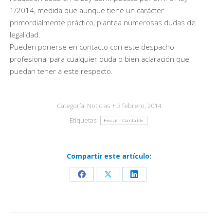
1/2014, medida que aunque tiene un carácter
primordialmente práctico, plantea numerosas dudas de
legalidad.
Pueden ponerse en contacto con este despacho
profesional para cualquier duda o bien aclaración que
puedan tener a este respecto.
Categoría:
Noticias
3 febrero, 2014
Etiquetas:
Fiscal - Contable
Compartir este artículo:
Share
Share
Share
on
on
on
Facebook
X
LinkedIn