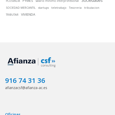
Sociedades
PYMES
PLUSVALIA
salario mínimo interprofesional
SOCIEDAD MERCANTIL
startups
teletrabajo
Tesoreria
tributacion
VIVIENDA
TRIBUTAR
916 74 31 36
afianzacsf@afianza-ac.es
Oficinas