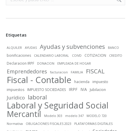
Etiquetas
Ayudas y subvenciones
ALQUILER
AYUDAS
BANCO
bonificaciones
COTIZACION
CALENDARIO LABORAL
COIVD
CREDITO
Declaracion IRPF
DONACION
EMPLEADA DE HOGAR
FISCAL
Emprendedores
facturacion
FAMILIA
Fiscal - Contable
hacienda
impuesto
IRPF
IVA
impuestos
IMPUESTO SOCIEDADES
Jubilacion
laboral
Jurídico
Laboral y Seguridad Social
Mercantil
Modelo 303
modelo 347
MODELO 720
Normativa
OBLIGACIONES FISCALES 2023
PLATAFORMAS DIGITALES