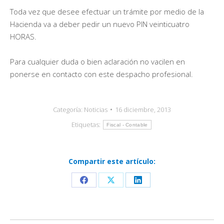
Toda vez que desee efectuar un trámite por medio de la
Hacienda va a deber pedir un nuevo PIN veinticuatro
HORAS.
Para cualquier duda o bien aclaración no vacilen en
ponerse en contacto con este despacho profesional.
Categoría:
Noticias
16 diciembre, 2013
Etiquetas:
Fiscal - Contable
Compartir este artículo:
Share
Share
Share
on
on
on
Facebook
X
LinkedIn