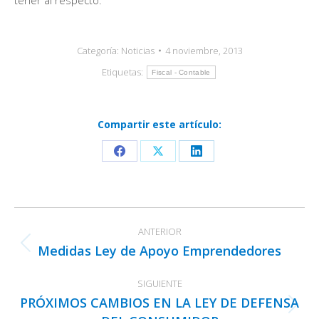
Categoría:
Noticias
4 noviembre, 2013
Etiquetas:
Fiscal - Contable
Compartir este artículo:
Share
Share
Share
on
on
on
Facebook
X
LinkedIn
Navegación
ANTERIOR
entre
Medidas Ley de Apoyo Emprendedores
Publicación
publicaciones
anterior:
SIGUIENTE
PRÓXIMOS CAMBIOS EN LA LEY DE DEFENSA
Publicación