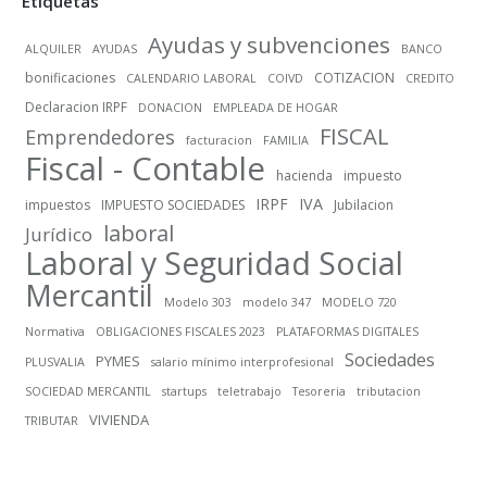
Etiquetas
Ayudas y subvenciones
ALQUILER
AYUDAS
BANCO
bonificaciones
COTIZACION
CALENDARIO LABORAL
COIVD
CREDITO
Declaracion IRPF
DONACION
EMPLEADA DE HOGAR
FISCAL
Emprendedores
facturacion
FAMILIA
Fiscal - Contable
hacienda
impuesto
IRPF
IVA
impuestos
IMPUESTO SOCIEDADES
Jubilacion
laboral
Jurídico
Laboral y Seguridad Social
Mercantil
Modelo 303
modelo 347
MODELO 720
Normativa
OBLIGACIONES FISCALES 2023
PLATAFORMAS DIGITALES
Sociedades
PYMES
PLUSVALIA
salario mínimo interprofesional
SOCIEDAD MERCANTIL
startups
teletrabajo
Tesoreria
tributacion
VIVIENDA
TRIBUTAR