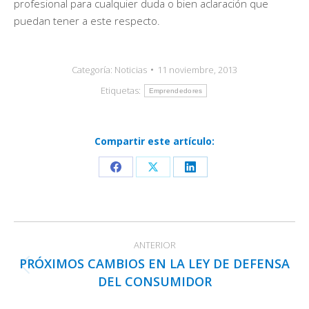
profesional para cualquier duda o bien aclaración que
puedan tener a este respecto.
Categoría:
Noticias
11 noviembre, 2013
Etiquetas:
Emprendedores
Compartir este artículo:
Share
Share
Share
on
on
on
Facebook
X
LinkedIn
Navegación
ANTERIOR
entre
PRÓXIMOS CAMBIOS EN LA LEY DE DEFENSA
publicaciones
Publicación
DEL CONSUMIDOR
anterior: