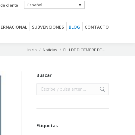
Español
 de cliente
TERNACIONAL
SUBVENCIONES
BLOG
CONTACTO
TERNACIONAL
SUBVENCIONES
BLOG
CONTACTO
Estás aquí:
Inicio
Noticias
EL 1 DE DICIEMBRE DE…
Buscar
Buscar:
Etiquetas