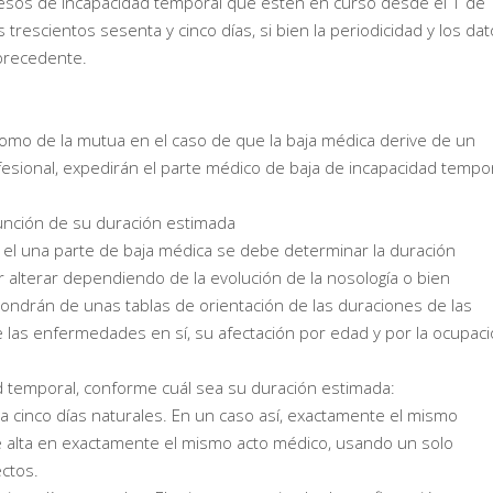
esos de incapacidad temporal que estén en curso desde el 1 de
rescientos sesenta y cinco días, si bien la periodicidad y los da
precedente.
, como de la mutua en el caso de que la baja médica derive de un
esional, expedirán el parte médico de baja de incapacidad tempo
unción de su duración estimada
el una parte de baja médica se debe determinar la duración
 alterar dependiendo de la evolución de la nosología o bien
spondrán de unas tablas de orientación de las duraciones de las
 las enfermedades en sí, su afectación por edad y por la ocupac
 temporal, conforme cuál sea su duración estimada:
a cinco días naturales. En un caso así, exactamente el mismo
e alta en exactamente el mismo acto médico, usando un solo
ctos.