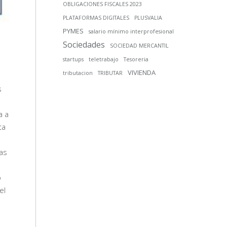
OBLIGACIONES FISCALES 2023
PLATAFORMAS DIGITALES
PLUSVALIA
PYMES
salario mínimo interprofesional
Sociedades
SOCIEDAD MERCANTIL
startups
teletrabajo
Tesoreria
VIVIENDA
tributacion
TRIBUTAR
s
a a
ta
jas
o
el