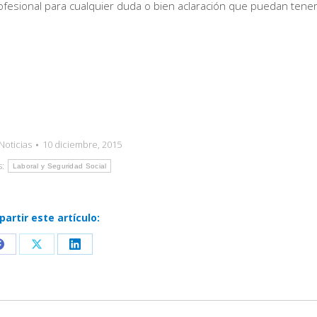
esional para cualquier duda o bien aclaración que puedan tener
Noticias
10 diciembre, 2015
s:
Laboral y Seguridad Social
artir este artículo:
Share
Share
Share
on
on
on
Facebook
X
LinkedIn