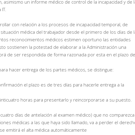
, asimismo un informe médico de control de la incapacidad y de l
 IT.
ollar con relación a los procesos de incapacidad temporal, de
situación médica del trabajador desde el primero de los días de l
cuantos reconocimientos médicos estimen oportuno las entidades
to sostienen la potestad de elaborar a la Administración una
abrá de ser respondida de forma razonada por esta en el plazo d
 para hacer entrega de los partes médicos, se distingue:
nfirmación el plazo es de tres días para hacerle entrega a la
einticuatro horas para presentarlo y reincorporarse a su puesto.
(cuatro días de antelación al examen médico) que no comparezca
siones médicas a las que haya sido llamado, va a perder el derech
y se emitirá el alta médica automáticamente