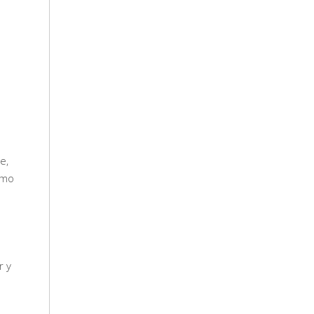
e,
omo
r y