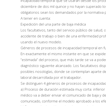
incapacidad temporal que se usarán desde los proc
diciembre de dos mil quince y no hayan superado los t
obligatorios sean los demandados por la normativa 
A tener en cuenta:
Expedición del una parte de baja médica
Los facultativos, tanto del servicio público de salud
accidente de trabajo o bien de una enfermedad prof
usando el nuevo modelo.
Géneros de procesos de incapacidad temporal en f
En exactamente el mismo instante en que se expide 
“estimada” del proceso, que más tarde se va a poder
diagnóstico siguiente alcanzado. Los facultativos di
posibles nosologías, donde se contemplan aparte de
laboral desarrollada por el trabajador.
Se distinguen 4 géneros de procesos de incapacidad
a) Proceso de duración estimada muy corta: inferior 
médico va a deber enviar el comunicado de baja y d
comunicado, conforme el modelo aprobado a los efe