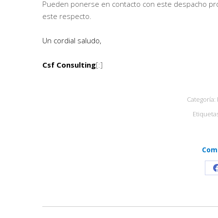
Pueden ponerse en contacto con este despacho prof
este respecto.
Un cordial saludo,
Csf Consulting
[:]
Categoría:
Etiqueta
Comp
Navegación