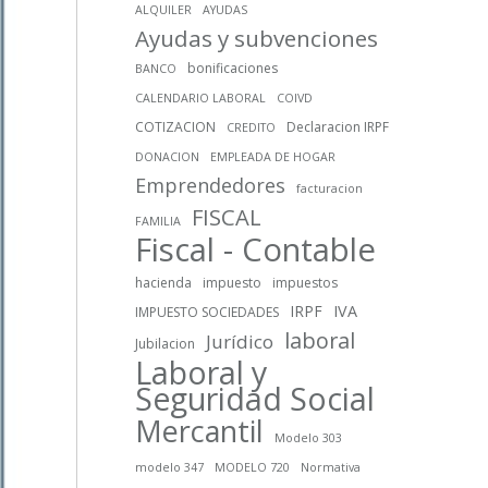
ALQUILER
AYUDAS
Ayudas y subvenciones
bonificaciones
BANCO
CALENDARIO LABORAL
COIVD
COTIZACION
Declaracion IRPF
CREDITO
DONACION
EMPLEADA DE HOGAR
Emprendedores
facturacion
FISCAL
FAMILIA
Fiscal - Contable
hacienda
impuesto
impuestos
IRPF
IVA
IMPUESTO SOCIEDADES
laboral
Jurídico
Jubilacion
Laboral y
Seguridad Social
Mercantil
Modelo 303
modelo 347
MODELO 720
Normativa