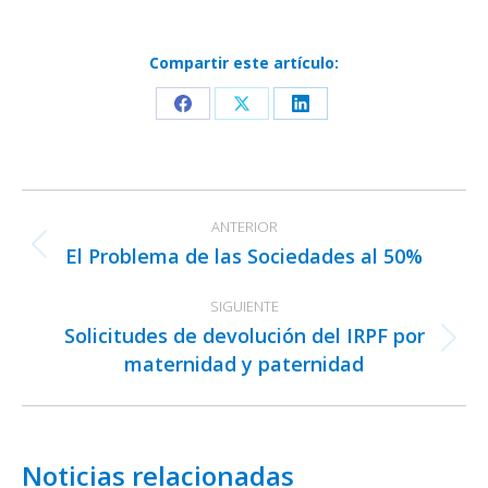
Compartir este artículo:
Share
Share
Share
on
on
on
Facebook
X
LinkedIn
Navegación
ANTERIOR
entre
El Problema de las Sociedades al 50%
Publicación
publicaciones
anterior:
SIGUIENTE
Solicitudes de devolución del IRPF por
Publicación
maternidad y paternidad
siguiente:
Noticias relacionadas