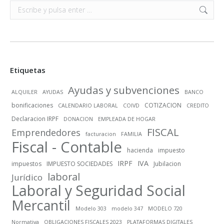
Buscar:
Etiquetas
Ayudas y subvenciones
ALQUILER
AYUDAS
BANCO
bonificaciones
COTIZACION
CALENDARIO LABORAL
COIVD
CREDITO
Declaracion IRPF
DONACION
EMPLEADA DE HOGAR
FISCAL
Emprendedores
facturacion
FAMILIA
Fiscal - Contable
hacienda
impuesto
IRPF
IVA
impuestos
IMPUESTO SOCIEDADES
Jubilacion
laboral
Jurídico
Laboral y Seguridad Social
Mercantil
Modelo 303
modelo 347
MODELO 720
Normativa
OBLIGACIONES FISCALES 2023
PLATAFORMAS DIGITALES