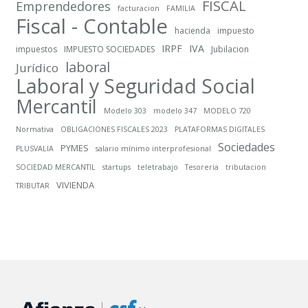
FISCAL
Emprendedores
facturacion
FAMILIA
Fiscal - Contable
hacienda
impuesto
IRPF
IVA
impuestos
IMPUESTO SOCIEDADES
Jubilacion
laboral
Jurídico
Laboral y Seguridad Social
Mercantil
Modelo 303
modelo 347
MODELO 720
Normativa
OBLIGACIONES FISCALES 2023
PLATAFORMAS DIGITALES
Sociedades
PYMES
PLUSVALIA
salario mínimo interprofesional
SOCIEDAD MERCANTIL
startups
teletrabajo
Tesoreria
tributacion
VIVIENDA
TRIBUTAR