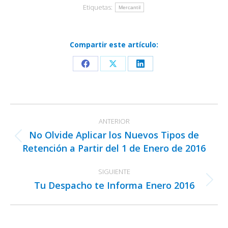
Etiquetas:
Mercantil
Compartir este artículo:
Share
Share
Share
on
on
on
Facebook
X
LinkedIn
Navegación
ANTERIOR
entre
No Olvide Aplicar los Nuevos Tipos de
publicaciones
Publicación
Retención a Partir del 1 de Enero de 2016
anterior:
SIGUIENTE
Tu Despacho te Informa Enero 2016
Publicación
siguiente: