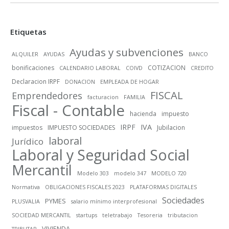
Etiquetas
Ayudas y subvenciones
ALQUILER
AYUDAS
BANCO
bonificaciones
COTIZACION
CALENDARIO LABORAL
COIVD
CREDITO
Declaracion IRPF
DONACION
EMPLEADA DE HOGAR
FISCAL
Emprendedores
facturacion
FAMILIA
Fiscal - Contable
hacienda
impuesto
IRPF
IVA
impuestos
IMPUESTO SOCIEDADES
Jubilacion
laboral
Jurídico
Laboral y Seguridad Social
Mercantil
Modelo 303
modelo 347
MODELO 720
Normativa
OBLIGACIONES FISCALES 2023
PLATAFORMAS DIGITALES
Sociedades
PYMES
PLUSVALIA
salario mínimo interprofesional
SOCIEDAD MERCANTIL
startups
teletrabajo
Tesoreria
tributacion
VIVIENDA
TRIBUTAR