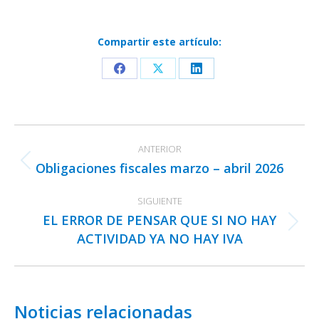
Compartir este artículo:
Share
Share
Share
on
on
on
Facebook
X
LinkedIn
Navegación
ANTERIOR
entre
Obligaciones fiscales marzo – abril 2026
Publicación
publicaciones
anterior:
SIGUIENTE
EL ERROR DE PENSAR QUE SI NO HAY
Publicación
ACTIVIDAD YA NO HAY IVA
siguiente:
Noticias relacionadas