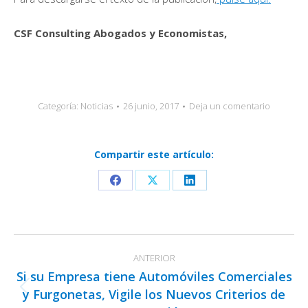
CSF Consulting Abogados y Economistas,
Categoría:
Noticias
26 junio, 2017
Deja un comentario
Compartir este artículo:
Share
Share
Share
on
on
on
Facebook
X
LinkedIn
Navegación
ANTERIOR
entre
Si su Empresa tiene Automóviles Comerciales
publicaciones
y Furgonetas, Vigile los Nuevos Criterios de
Publicación