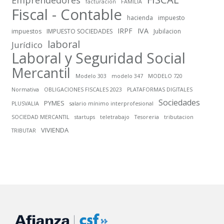
Emprendedores
facturacion
FAMILIA
Fiscal - Contable
hacienda
impuesto
IRPF
IVA
impuestos
IMPUESTO SOCIEDADES
Jubilacion
laboral
Jurídico
Laboral y Seguridad Social
Mercantil
Modelo 303
modelo 347
MODELO 720
Normativa
OBLIGACIONES FISCALES 2023
PLATAFORMAS DIGITALES
Sociedades
PYMES
PLUSVALIA
salario mínimo interprofesional
SOCIEDAD MERCANTIL
startups
teletrabajo
Tesoreria
tributacion
VIVIENDA
TRIBUTAR