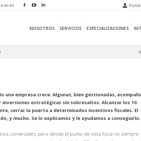
a-ac.es
Portal
Facebook
YouTube
Linkedin
NOSOTROS
SERVICIOS
ESPECIALIZACIONES
IN
page
page
page
opens
opens
opens
NOSOTROS
SERVICIOS
ESPECIALIZACIONES
IN
in
in
in
new
new
new
window
window
window
e
Es
I
ndo una empresa crece. Algunas, bien gestionadas, acompañ
 inversiones estratégicas sin sobresaltos. Alcanzar los 10
te, cerrar la puerta a determinados incentivos fiscales. El
ando, y mucho. Se lo explicamos y le ayudamos a conseguirl
inos comerciales, pero desde el punto de vista fiscal no siempre