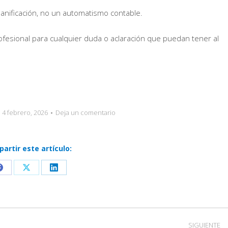
lanificación, no un automatismo contable.
esional para cualquier duda o aclaración que puedan tener al
4 febrero, 2026
Deja un comentario
artir este artículo:
Share
Share
Share
on
on
on
Facebook
X
LinkedIn
SIGUIENTE