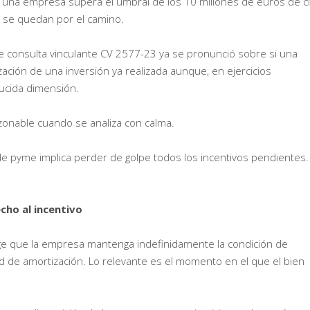
 una empresa supera el umbral de los 10 millones de euros de ci
 se quedan por el camino.
 e consulta vinculante CV 2577-23 ya se pronunció sobre si una
zación de una inversión ya realizada aunque, en ejercicios
ucida dimensión.
azonable cuando se analiza con calma.
 de pyme implica perder de golpe todos los incentivos pendientes.
cho al incentivo
ge que la empresa mantenga indefinidamente la condición de
ad de amortización. Lo relevante es el momento en el que el bien