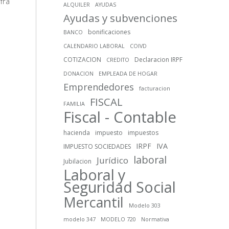
fra
ALQUILER
AYUDAS
Ayudas y subvenciones
bonificaciones
BANCO
CALENDARIO LABORAL
COIVD
COTIZACION
Declaracion IRPF
CREDITO
DONACION
EMPLEADA DE HOGAR
Emprendedores
facturacion
FISCAL
FAMILIA
Fiscal - Contable
hacienda
impuesto
impuestos
IRPF
IVA
IMPUESTO SOCIEDADES
laboral
Jurídico
Jubilacion
Laboral y
Seguridad Social
Mercantil
Modelo 303
modelo 347
MODELO 720
Normativa