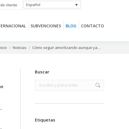
Español
 de cliente
TERNACIONAL
SUBVENCIONES
BLOG
CONTACTO
TERNACIONAL
SUBVENCIONES
BLOG
CONTACTO
tás aquí:
nicio
Noticias
Cómo seguir amortizando aunque ya…
Buscar
Buscar:
an
o…
Etiquetas