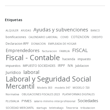
Etiquetas
Ayudas y subvenciones
ALQUILER
AYUDAS
BANCO
bonificaciones
COTIZACION
CALENDARIO LABORAL
COIVD
CREDITO
Declaracion IRPF
DONACION
EMPLEADA DE HOGAR
FISCAL
Emprendedores
facturacion
FAMILIA
Fiscal - Contable
hacienda
impuesto
IRPF
IVA
impuestos
IMPUESTO SOCIEDADES
Jubilacion
laboral
Jurídico
Laboral y Seguridad Social
Mercantil
Modelo 303
modelo 347
MODELO 720
Normativa
OBLIGACIONES FISCALES 2023
PLATAFORMAS DIGITALES
Sociedades
PYMES
PLUSVALIA
salario mínimo interprofesional
SOCIEDAD MERCANTIL
startups
teletrabajo
Tesoreria
tributacion