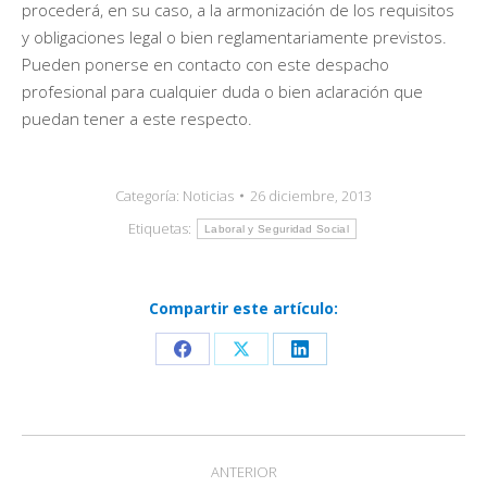
procederá, en su caso, a la armonización de los requisitos
y obligaciones legal o bien reglamentariamente previstos.
Pueden ponerse en contacto con este despacho
profesional para cualquier duda o bien aclaración que
puedan tener a este respecto.
Categoría:
Noticias
26 diciembre, 2013
Etiquetas:
Laboral y Seguridad Social
Compartir este artículo:
Share
Share
Share
on
on
on
Facebook
X
LinkedIn
Navegación
ANTERIOR
entre