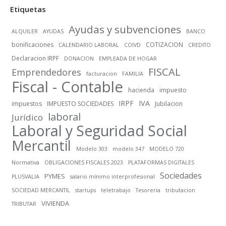
Etiquetas
Ayudas y subvenciones
ALQUILER
AYUDAS
BANCO
bonificaciones
COTIZACION
CALENDARIO LABORAL
COIVD
CREDITO
Declaracion IRPF
DONACION
EMPLEADA DE HOGAR
FISCAL
Emprendedores
facturacion
FAMILIA
Fiscal - Contable
hacienda
impuesto
IRPF
IVA
impuestos
IMPUESTO SOCIEDADES
Jubilacion
laboral
Jurídico
Laboral y Seguridad Social
Mercantil
Modelo 303
modelo 347
MODELO 720
Normativa
OBLIGACIONES FISCALES 2023
PLATAFORMAS DIGITALES
Sociedades
PYMES
PLUSVALIA
salario mínimo interprofesional
SOCIEDAD MERCANTIL
startups
teletrabajo
Tesoreria
tributacion
VIVIENDA
TRIBUTAR