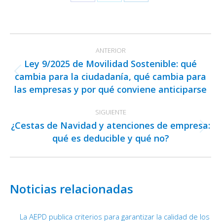
Share
Share
Share
on
on
on
Facebook
X
LinkedIn
Navegación
ANTERIOR
entre
Ley 9/2025 de Movilidad Sostenible: qué
publicaciones
cambia para la ciudadanía, qué cambia para
Publicación
las empresas y por qué conviene anticiparse
anterior:
SIGUIENTE
¿Cestas de Navidad y atenciones de empresa:
Publicación
qué es deducible y qué no?
siguiente:
Noticias relacionadas
La AEPD publica criterios para garantizar la calidad de los