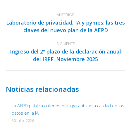
Facebook
X
LinkedIn
Navegación
ANTERIOR
entre
Laboratorio de privacidad, IA y pymes: las tres
publicaciones
Publicación
claves del nuevo plan de la AEPD
anterior:
SIGUIENTE
Ingreso del 2º plazo de la declaración anual
Publicación
del IRPF. Noviembre 2025
siguiente:
Noticias relacionadas
La AEPD publica criterios para garantizar la calidad de los
datos en la IA
30 julio, 2026