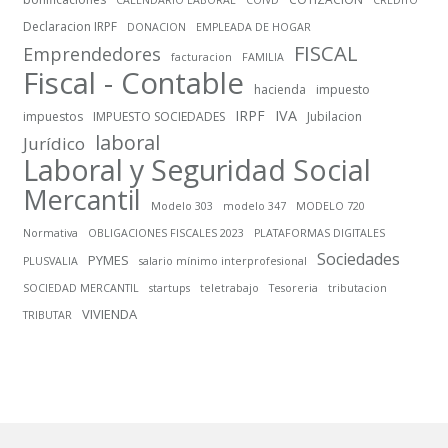
Declaracion IRPF
DONACION
EMPLEADA DE HOGAR
FISCAL
Emprendedores
facturacion
FAMILIA
Fiscal - Contable
hacienda
impuesto
IRPF
IVA
impuestos
IMPUESTO SOCIEDADES
Jubilacion
laboral
Jurídico
Laboral y Seguridad Social
Mercantil
Modelo 303
modelo 347
MODELO 720
Normativa
OBLIGACIONES FISCALES 2023
PLATAFORMAS DIGITALES
Sociedades
PYMES
PLUSVALIA
salario mínimo interprofesional
SOCIEDAD MERCANTIL
startups
teletrabajo
Tesoreria
tributacion
VIVIENDA
TRIBUTAR