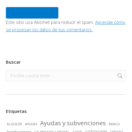
Publicar comentario
Este sitio usa Akismet para reducir el spam.
Aprende cómo
se procesan los datos de tus comentarios.
Buscar
Buscar:
Etiquetas
Ayudas y subvenciones
ALQUILER
AYUDAS
BANCO
bonificaciones
COTIZACION
CALENDARIO LABORAL
COIVD
CREDITO