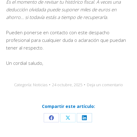
Es el momento de revisar tu histórico fiscal. A veces una
deducción olvidada puede suponer miles de euros en
ahorro… si todavía estás a tiempo de recuperarla.
Pueden ponerse en contacto con este despacho
profesional para cualquier duda o aclaración que puedan
tener al respecto.
Un cordial saludo,
Categoría:
Noticias
24 octubre, 2025
Deja un comentario
Compartir este artículo:
Share
Share
Share
on
on
on