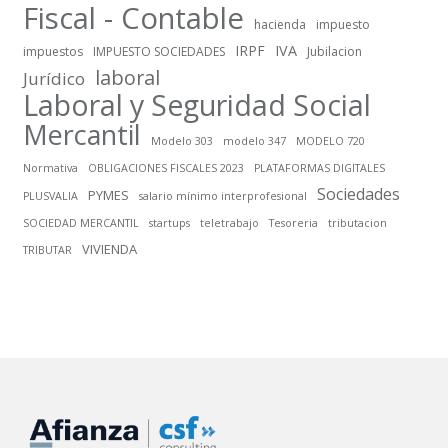
Fiscal - Contable
hacienda
impuesto
IRPF
IVA
impuestos
IMPUESTO SOCIEDADES
Jubilacion
laboral
Jurídico
Laboral y Seguridad Social
Mercantil
Modelo 303
modelo 347
MODELO 720
Normativa
OBLIGACIONES FISCALES 2023
PLATAFORMAS DIGITALES
Sociedades
PYMES
PLUSVALIA
salario mínimo interprofesional
SOCIEDAD MERCANTIL
startups
teletrabajo
Tesoreria
tributacion
VIVIENDA
TRIBUTAR