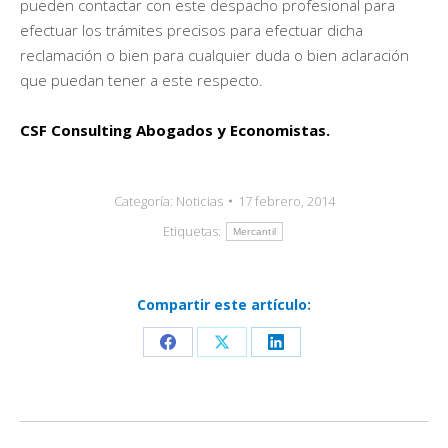
pueden contactar con este despacho profesional para
efectuar los trámites precisos para efectuar dicha
reclamación o bien para cualquier duda o bien aclaración
que puedan tener a este respecto.
CSF Consulting Abogados y Economistas.
Categoría:
Noticias
17 febrero, 2014
Etiquetas:
Mercantil
Compartir este artículo:
Share
Share
Share
on
on
on
Facebook
X
LinkedIn
Navegación