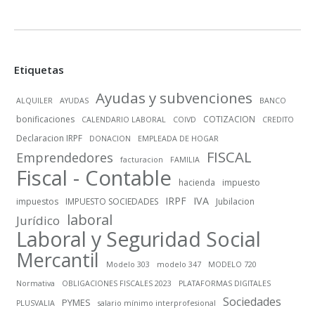
Etiquetas
Ayudas y subvenciones
ALQUILER
AYUDAS
BANCO
bonificaciones
COTIZACION
CALENDARIO LABORAL
COIVD
CREDITO
Declaracion IRPF
DONACION
EMPLEADA DE HOGAR
FISCAL
Emprendedores
facturacion
FAMILIA
Fiscal - Contable
hacienda
impuesto
IRPF
IVA
impuestos
IMPUESTO SOCIEDADES
Jubilacion
laboral
Jurídico
Laboral y Seguridad Social
Mercantil
Modelo 303
modelo 347
MODELO 720
Normativa
OBLIGACIONES FISCALES 2023
PLATAFORMAS DIGITALES
Sociedades
PYMES
PLUSVALIA
salario mínimo interprofesional