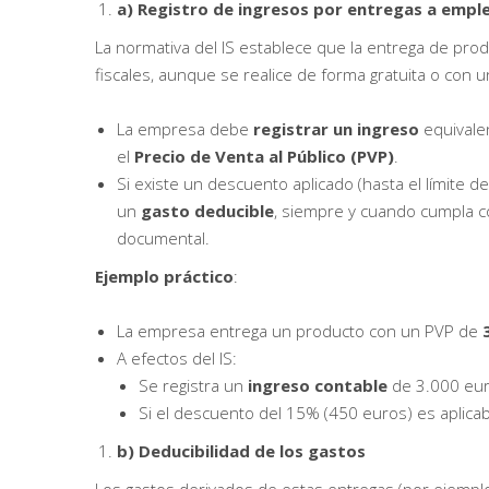
a) Registro de ingresos por entregas a empl
La normativa del IS establece que la entrega de p
fiscales, aunque se realice de forma gratuita o con 
La empresa debe
registrar un ingreso
equivale
el
Precio de Venta al Público (PVP)
.
Si existe un descuento aplicado (hasta el límite
un
gasto deducible
, siempre y cuando cumpla con
documental.
Ejemplo práctico
:
La empresa entrega un producto con un PVP de
A efectos del IS:
Se registra un
ingreso contable
de 3.000 eur
Si el descuento del 15% (450 euros) es aplic
b) Deducibilidad de los gastos