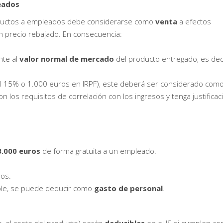
eados
roductos a empleados debe considerarse como
venta
a efectos
un precio rebajado. En consecuencia:
nte al
valor normal de mercado
del producto entregado, es deci
 del 15% o 1.000 euros en IRPF), este deberá ser considerado com
 los requisitos de correlación con los ingresos y tenga justificac
3.000 euros
de forma gratuita a un empleado.
os.
able, se puede deducir como
gasto de personal
.