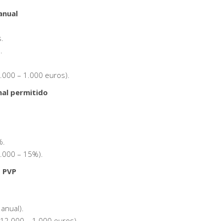
anual
s.
.
8.000 – 1.000 euros).
nal permitido
%.
6.000 – 15%).
o PVP
anual).
(12.000 – 1.000 euros).