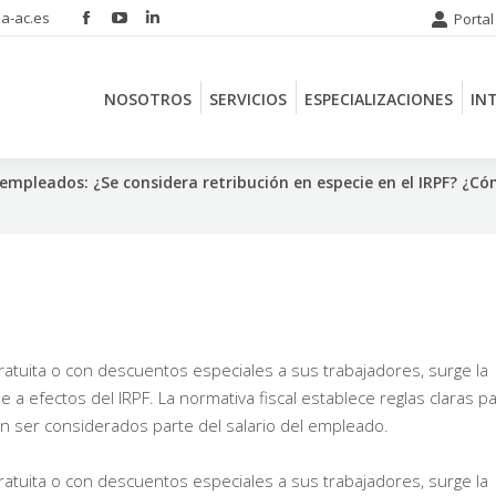
a-ac.es
Portal
Facebook
YouTube
Linkedin
NOSOTROS
SERVICIOS
ESPECIALIZACIONES
IN
page
page
page
opens
opens
opens
NOSOTROS
SERVICIOS
ESPECIALIZACIONES
IN
in
in
in
new
new
new
window
window
window
mpleados: ¿Se considera retribución en especie en el IRPF? ¿Có
tuita o con descuentos especiales a sus trabajadores, surge la
 a efectos del IRPF. La normativa fiscal establece reglas claras p
n ser considerados parte del salario del empleado.
tuita o con descuentos especiales a sus trabajadores, surge la