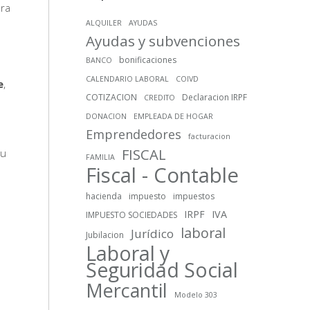
ara
ALQUILER
AYUDAS
Ayudas y subvenciones
bonificaciones
BANCO
CALENDARIO LABORAL
COIVD
e
,
COTIZACION
Declaracion IRPF
CREDITO
DONACION
EMPLEADA DE HOGAR
Emprendedores
facturacion
FISCAL
u
FAMILIA
Fiscal - Contable
hacienda
impuesto
impuestos
IRPF
IVA
IMPUESTO SOCIEDADES
laboral
Jurídico
Jubilacion
Laboral y
Seguridad Social
Mercantil
l
Modelo 303