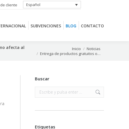
Español
 de cliente
TERNACIONAL
SUBVENCIONES
BLOG
CONTACTO
TERNACIONAL
SUBVENCIONES
BLOG
CONTACTO
mo afecta al
Estás aquí:
Inicio
Noticias
Entrega de productos gratuitos o…
Buscar
Buscar:
ara
Etiquetas