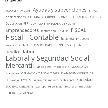
Etiquetas
Ayudas y subvenciones
ALQUILER
AYUDAS
BANCO
bonificaciones
COTIZACION
CALENDARIO LABORAL
COIVD
CREDITO
Declaracion IRPF
DONACION
EMPLEADA DE HOGAR
FISCAL
Emprendedores
facturacion
FAMILIA
Fiscal - Contable
hacienda
impuesto
IRPF
IVA
impuestos
IMPUESTO SOCIEDADES
Jubilacion
laboral
Jurídico
Laboral y Seguridad Social
Mercantil
Modelo 303
modelo 347
MODELO 720
Normativa
OBLIGACIONES FISCALES 2023
PLATAFORMAS DIGITALES
Sociedades
PYMES
PLUSVALIA
salario mínimo interprofesional
SOCIEDAD MERCANTIL
startups
teletrabajo
Tesoreria
tributacion
VIVIENDA
TRIBUTAR