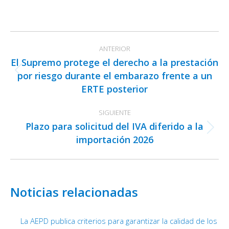
on
on
on
Facebook
X
LinkedIn
Navegación
ANTERIOR
entre
El Supremo protege el derecho a la prestación
publicaciones
por riesgo durante el embarazo frente a un
Publicación
ERTE posterior
anterior:
SIGUIENTE
Plazo para solicitud del IVA diferido a la
Publicación
importación 2026
siguiente:
Noticias relacionadas
La AEPD publica criterios para garantizar la calidad de los