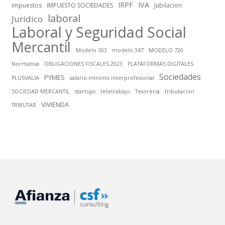
IRPF
IVA
impuestos
IMPUESTO SOCIEDADES
Jubilacion
laboral
Jurídico
Laboral y Seguridad Social
Mercantil
Modelo 303
modelo 347
MODELO 720
Normativa
OBLIGACIONES FISCALES 2023
PLATAFORMAS DIGITALES
Sociedades
PYMES
PLUSVALIA
salario mínimo interprofesional
SOCIEDAD MERCANTIL
startups
teletrabajo
Tesoreria
tributacion
VIVIENDA
TRIBUTAR