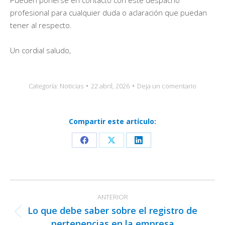
profesional para cualquier duda o aclaración que puedan
tener al respecto.
Un cordial saludo,
Categoría:
Noticias
22 abril, 2026
Deja un comentario
Compartir este artículo:
Share
Share
Share
on
on
on
Facebook
X
LinkedIn
Navegación
ANTERIOR
entre
Lo que debe saber sobre el registro de
publicaciones
Publicación
pertenencias en la empresa