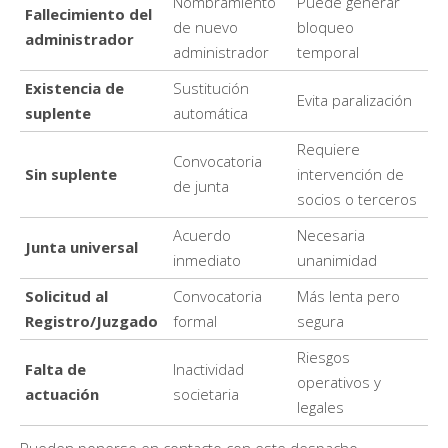
Nombramiento
Puede generar
Fallecimiento del
de nuevo
bloqueo
administrador
administrador
temporal
Existencia de
Sustitución
Evita paralización
suplente
automática
Requiere
Convocatoria
Sin suplente
intervención de
de junta
socios o terceros
Acuerdo
Necesaria
Junta universal
inmediato
unanimidad
Solicitud al
Convocatoria
Más lenta pero
Registro/Juzgado
formal
segura
Riesgos
Falta de
Inactividad
operativos y
actuación
societaria
legales
Pueden ponerse en contacto con este despacho