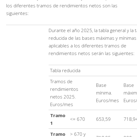
los diferentes tramos de rendimientos netos son las
siguientes:
Durante el año 2025, la tabla general y la t
reducida de las bases máximas y mínimas
aplicables a los diferentes tramos de
rendimientos netos serán las siguientes:
Tabla reducida
Tramos de
Base
Base
rendimientos
mínima.
máxim
netos 2025.
Euros/mes
Euros
Euros/mes
Tramo
<= 670
653,59
718,9
1
Tramo
> 670 y