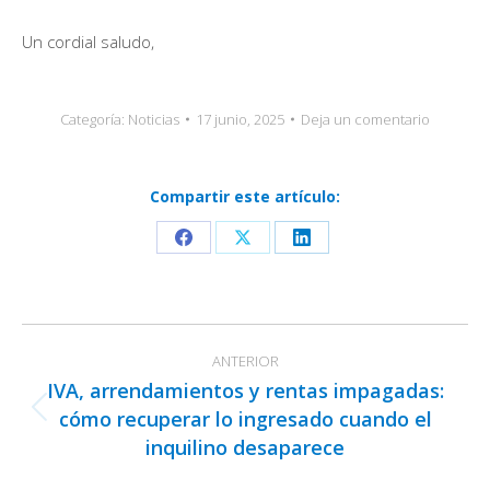
Un cordial saludo,
Categoría:
Noticias
17 junio, 2025
Deja un comentario
Compartir este artículo:
Share
Share
Share
on
on
on
Facebook
X
LinkedIn
Navegación
ANTERIOR
entre
IVA, arrendamientos y rentas impagadas:
publicaciones
cómo recuperar lo ingresado cuando el
Publicación
inquilino desaparece
anterior: