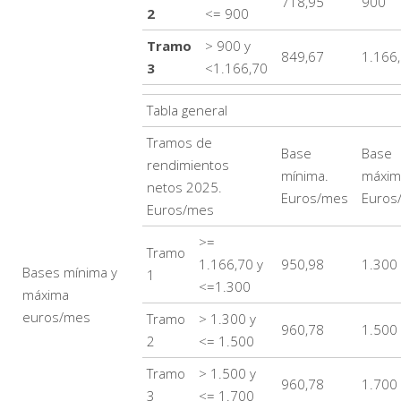
718,95
900
2
<= 900
Tramo
> 900 y
849,67
1.166
3
<1.166,70
Tabla general
Tramos de
Base
Base
rendimientos
mínima.
máxim
netos 2025.
Euros/mes
Euros
Euros/mes
>=
Tramo
1.166,70 y
950,98
1.300
Bases mínima y
1
<=1.300
máxima
euros/mes
Tramo
> 1.300 y
960,78
1.500
2
<= 1.500
Tramo
> 1.500 y
960,78
1.700
3
<= 1.700