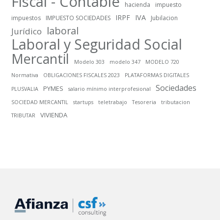
Fiscal - Contable
hacienda
impuesto
IRPF
IVA
impuestos
IMPUESTO SOCIEDADES
Jubilacion
laboral
Jurídico
Laboral y Seguridad Social
Mercantil
Modelo 303
modelo 347
MODELO 720
Normativa
OBLIGACIONES FISCALES 2023
PLATAFORMAS DIGITALES
Sociedades
PYMES
PLUSVALIA
salario mínimo interprofesional
SOCIEDAD MERCANTIL
startups
teletrabajo
Tesoreria
tributacion
VIVIENDA
TRIBUTAR