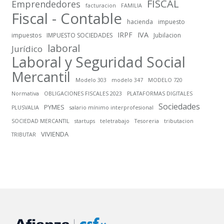
FISCAL
Emprendedores
facturacion
FAMILIA
Fiscal - Contable
hacienda
impuesto
IRPF
IVA
impuestos
IMPUESTO SOCIEDADES
Jubilacion
laboral
Jurídico
Laboral y Seguridad Social
Mercantil
Modelo 303
modelo 347
MODELO 720
Normativa
OBLIGACIONES FISCALES 2023
PLATAFORMAS DIGITALES
Sociedades
PYMES
PLUSVALIA
salario mínimo interprofesional
SOCIEDAD MERCANTIL
startups
teletrabajo
Tesoreria
tributacion
VIVIENDA
TRIBUTAR