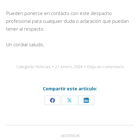
Pueden ponerse en contacto con este despacho
profesional para cualquier duda o aclaración que puedan
tener al respecto.
Un cordial saludo,
Categoría:
Noticias
21 enero, 2026
Deja un comentario
Compartir este artículo:
Share
Share
Share
on
on
on
Facebook
X
LinkedIn
Navegación
ANTERIOR
entre