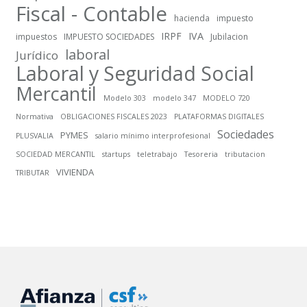
Fiscal - Contable
hacienda
impuesto
IRPF
IVA
impuestos
IMPUESTO SOCIEDADES
Jubilacion
laboral
Jurídico
Laboral y Seguridad Social
Mercantil
Modelo 303
modelo 347
MODELO 720
Normativa
OBLIGACIONES FISCALES 2023
PLATAFORMAS DIGITALES
Sociedades
PYMES
PLUSVALIA
salario mínimo interprofesional
SOCIEDAD MERCANTIL
startups
teletrabajo
Tesoreria
tributacion
VIVIENDA
TRIBUTAR