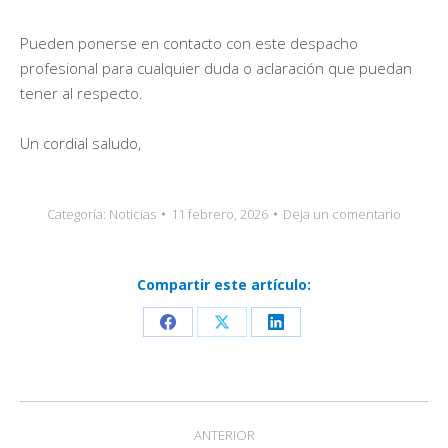
Pueden ponerse en contacto con este despacho
profesional para cualquier duda o aclaración que puedan
tener al respecto.
Un cordial saludo,
Categoría:
Noticias
11 febrero, 2026
Deja un comentario
Compartir este artículo:
Share
Share
Share
on
on
on
Facebook
X
LinkedIn
Navegación
ANTERIOR