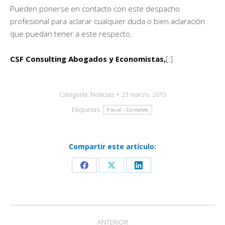
Pueden ponerse en contacto con este despacho
profesional para aclarar cualquier duda o bien aclaración
que puedan tener a este respecto.
CSF Consulting Abogados y Economistas,
[:]
Categoría:
Noticias
23 marzo, 2015
Etiquetas:
Fiscal - Contable
Compartir este artículo:
Share
Share
Share
on
on
on
Facebook
X
LinkedIn
Navegación
ANTERIOR