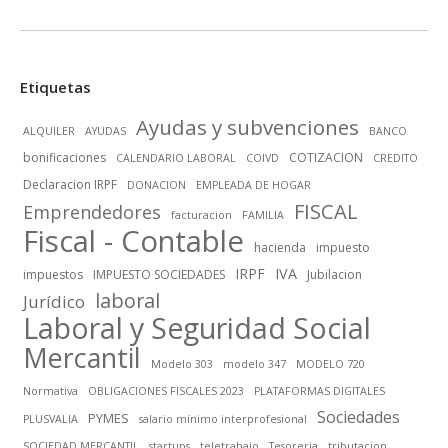
Etiquetas
Ayudas y subvenciones
ALQUILER
AYUDAS
BANCO
bonificaciones
COTIZACION
CALENDARIO LABORAL
COIVD
CREDITO
Declaracion IRPF
DONACION
EMPLEADA DE HOGAR
FISCAL
Emprendedores
facturacion
FAMILIA
Fiscal - Contable
hacienda
impuesto
IRPF
IVA
impuestos
IMPUESTO SOCIEDADES
Jubilacion
laboral
Jurídico
Laboral y Seguridad Social
Mercantil
Modelo 303
modelo 347
MODELO 720
Normativa
OBLIGACIONES FISCALES 2023
PLATAFORMAS DIGITALES
Sociedades
PYMES
PLUSVALIA
salario mínimo interprofesional
SOCIEDAD MERCANTIL
startups
teletrabajo
Tesoreria
tributacion