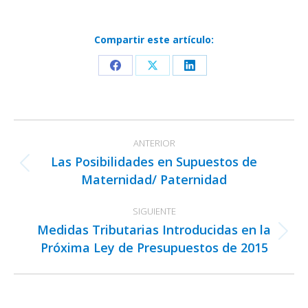
Compartir este artículo:
Share
Share
Share
on
on
on
Facebook
X
LinkedIn
Navegación
ANTERIOR
entre
Las Posibilidades en Supuestos de
publicaciones
Publicación
Maternidad/ Paternidad
anterior:
SIGUIENTE
Medidas Tributarias Introducidas en la
Publicación
Próxima Ley de Presupuestos de 2015
siguiente: