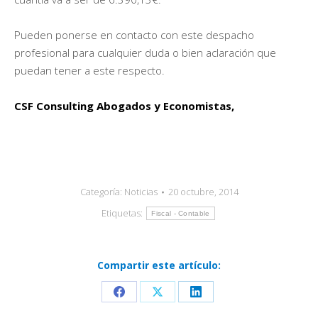
Pueden ponerse en contacto con este despacho
profesional para cualquier duda o bien aclaración que
puedan tener a este respecto.
CSF Consulting Abogados y Economistas,
Categoría:
Noticias
20 octubre, 2014
Etiquetas:
Fiscal - Contable
Compartir este artículo:
Share
Share
Share