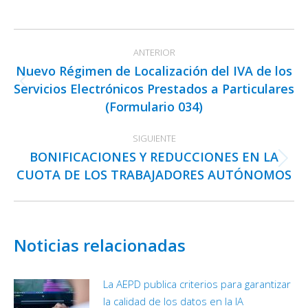
on
on
on
Facebook
X
LinkedIn
Navegación
ANTERIOR
entre
Nuevo Régimen de Localización del IVA de los
publicaciones
Servicios Electrónicos Prestados a Particulares
Publicación
(Formulario 034)
anterior:
SIGUIENTE
BONIFICACIONES Y REDUCCIONES EN LA
Publicación
CUOTA DE LOS TRABAJADORES AUTÓNOMOS
siguiente:
Noticias relacionadas
La AEPD publica criterios para garantizar
la calidad de los datos en la IA