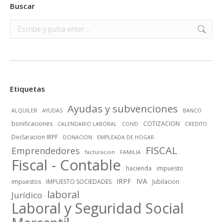
Buscar
Buscar:
Etiquetas
Ayudas y subvenciones
ALQUILER
AYUDAS
BANCO
bonificaciones
COTIZACION
CALENDARIO LABORAL
COIVD
CREDITO
Declaracion IRPF
DONACION
EMPLEADA DE HOGAR
FISCAL
Emprendedores
facturacion
FAMILIA
Fiscal - Contable
hacienda
impuesto
IRPF
IVA
impuestos
IMPUESTO SOCIEDADES
Jubilacion
laboral
Jurídico
Laboral y Seguridad Social