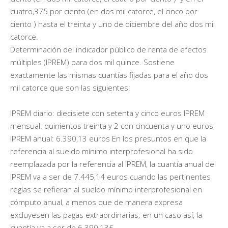
cuatro,375 por ciento (en dos mil catorce, el cinco por
ciento ) hasta el treinta y uno de diciembre del año dos mil
catorce.
Determinación del indicador público de renta de efectos
múltiples (IPREM) para dos mil quince. Sostiene
exactamente las mismas cuantías fijadas para el año dos
mil catorce que son las siguientes:
IPREM diario: diecisiete con setenta y cinco euros IPREM
mensual: quinientos treinta y 2 con cincuenta y uno euros
IPREM anual: 6.390,13 euros En los presuntos en que la
referencia al sueldo mínimo interprofesional ha sido
reemplazada por la referencia al IPREM, la cuantía anual del
IPREM va a ser de 7.445,14 euros cuando las pertinentes
reglas se refieran al sueldo mínimo interprofesional en
cómputo anual, a menos que de manera expresa
excluyesen las pagas extraordinarias; en un caso así, la
cuantía va a ser de 6.390,13€.