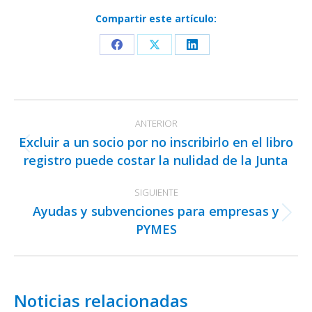
Compartir este artículo:
Share
Share
Share
on
on
on
Facebook
X
LinkedIn
Navegación
ANTERIOR
entre
Excluir a un socio por no inscribirlo en el libro
publicaciones
Publicación
registro puede costar la nulidad de la Junta
anterior:
SIGUIENTE
Ayudas y subvenciones para empresas y
Publicación
PYMES
siguiente:
Noticias relacionadas