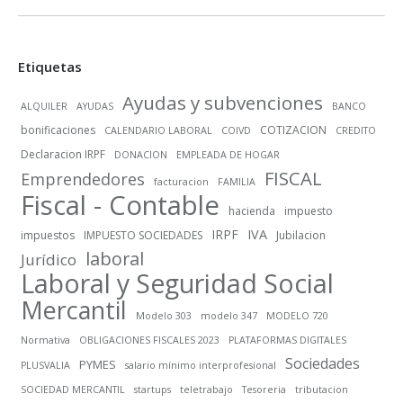
Etiquetas
Ayudas y subvenciones
ALQUILER
AYUDAS
BANCO
bonificaciones
COTIZACION
CALENDARIO LABORAL
COIVD
CREDITO
Declaracion IRPF
DONACION
EMPLEADA DE HOGAR
FISCAL
Emprendedores
facturacion
FAMILIA
Fiscal - Contable
hacienda
impuesto
IRPF
IVA
impuestos
IMPUESTO SOCIEDADES
Jubilacion
laboral
Jurídico
Laboral y Seguridad Social
Mercantil
Modelo 303
modelo 347
MODELO 720
Normativa
OBLIGACIONES FISCALES 2023
PLATAFORMAS DIGITALES
Sociedades
PYMES
PLUSVALIA
salario mínimo interprofesional
SOCIEDAD MERCANTIL
startups
teletrabajo
Tesoreria
tributacion