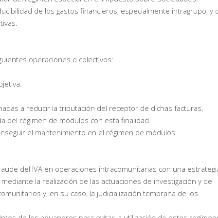
ducibilidad de los gastos financieros, especialmente intragrupo, y 
ivas.
guientes operaciones o colectivos:
jetiva:
adas a reducir la tributación del receptor de dichas facturas,
ida del régimen de módulos con esta finalidad.
a conseguir el mantenimiento en el régimen de módulos.
 fraude del IVA en operaciones intracomunitarias con una estrategi
mediante la realización de las actuaciones de investigación y de
munitarios y, en su caso, la judicialización temprana de los
intos de los aduaneros para evitar la utilización de estos regíme