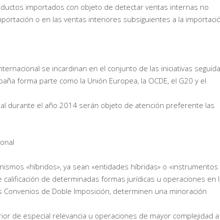
roductos importados con objeto de detectar ventas internas no
importación o en las ventas interiores subsiguientes a la importaci
nternacional se incardinan en el conjunto de las iniciativas seguid
spaña forma parte como la Unión Europea, la OCDE, el G20 y el
ional durante el año 2014 serán objeto de atención preferente las
ional
canismos «híbridos», ya sean «entidades híbridas» o «instrumentos
e calificación de determinadas formas jurídicas u operaciones en 
 los Convenios de Doble Imposición, determinen una minoración
rior de especial relevancia u operaciones de mayor complejidad a