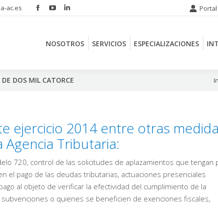
a-ac.es
Portal
Facebook
YouTube
Linkedin
NOSOTROS
SERVICIOS
ESPECIALIZACIONES
IN
page
page
page
opens
opens
opens
NOSOTROS
SERVICIOS
ESPECIALIZACIONES
IN
in
in
in
new
new
new
window
window
window
 DE DOS MIL CATORCE
Est
I
e ejercicio 2014 entre otras medid
 Agencia Tributaria:
delo 720, control de las solicitudes de aplazamientos que tengan 
 en el pago de las deudas tributarias, actuaciones presenciales
 pago al objeto de verificar la efectividad del cumplimiento de la
de subvenciones o quienes se beneficien de exenciones fiscales,