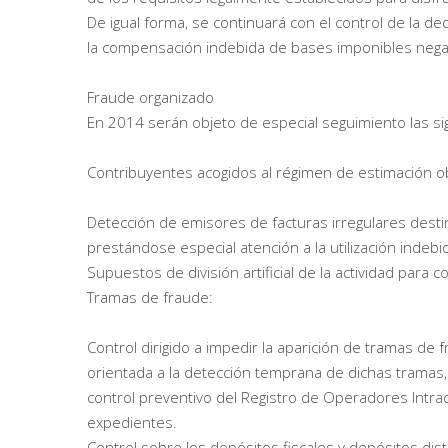
De igual forma, se continuará con el control de la de
la compensación indebida de bases imponibles negat
Fraude organizado
En 2014 serán objeto de especial seguimiento las si
Contribuyentes acogidos al régimen de estimación ob
Detección de emisores de facturas irregulares destin
prestándose especial atención a la utilización indeb
Supuestos de división artificial de la actividad par
Tramas de fraude:
Control dirigido a impedir la aparición de tramas de
orientada a la detección temprana de dichas tramas, 
control preventivo del Registro de Operadores Intraco
expedientes.
Control sobre los depósitos fiscales y depósitos dist