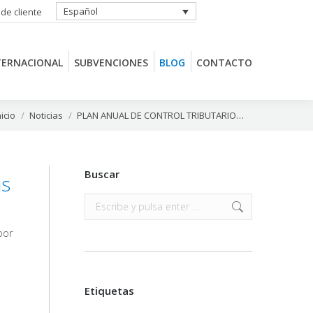
Español
 de cliente
TERNACIONAL
SUBVENCIONES
BLOG
CONTACTO
TERNACIONAL
SUBVENCIONES
BLOG
CONTACTO
ás aquí:
nicio
Noticias
PLAN ANUAL DE CONTROL TRIBUTARIO…
Buscar
as
Buscar:
por
Etiquetas