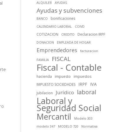
al
ALQUILER
AYUDAS
Ayudas y subvenciones
bonificaciones
BANCO
CALENDARIO LABORAL
COIVD
COTIZACION
Declaracion IRPF
CREDITO
DONACION
EMPLEADA DE HOGAR
Emprendedores
facturacion
FISCAL
FAMILIA
Fiscal - Contable
rte
hacienda
impuesto
impuestos
IRPF
IVA
IMPUESTO SOCIEDADES
laboral
Jurídico
Jubilacion
Laboral y
Seguridad Social
ro
Mercantil
Modelo 303
modelo 347
MODELO 720
Normativa