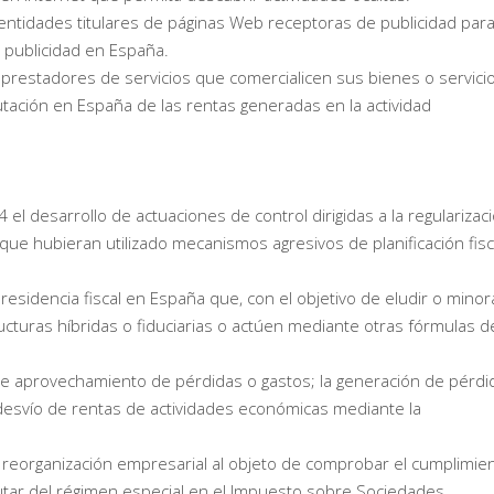
 entidades titulares de páginas Web receptoras de publicidad par
r publicidad en España.
 prestadores de servicios que comercialicen sus bienes o servici
butación en España de las rentas generadas en la actividad
 el desarrollo de actuaciones de control dirigidas a la regularizac
 que hubieran utilizado mecanismos agresivos de planificación fisc
esidencia fiscal en España que, con el objetivo de eludir o minor
ucturas híbridas o fiduciarias o actúen mediante otras fórmulas d
ble aprovechamiento de pérdidas o gastos; la generación de pérdi
desvío de rentas de actividades económicas mediante la
 reorganización empresarial al objeto de comprobar el cumplimie
rutar del régimen especial en el Impuesto sobre Sociedades.