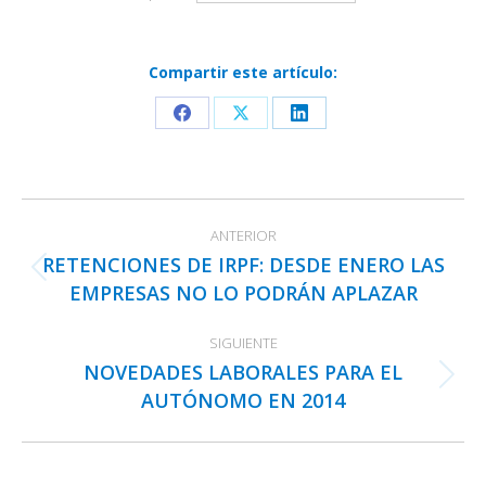
Compartir este artículo:
Share
Share
Share
on
on
on
Facebook
X
LinkedIn
Navegación
ANTERIOR
entre
RETENCIONES DE IRPF: DESDE ENERO LAS
publicaciones
Publicación
EMPRESAS NO LO PODRÁN APLAZAR
anterior:
SIGUIENTE
NOVEDADES LABORALES PARA EL
Publicación
AUTÓNOMO EN 2014
siguiente: