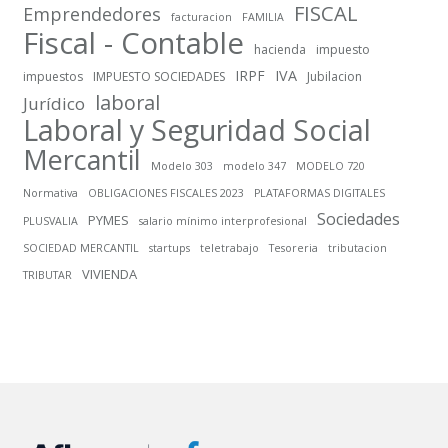
FISCAL
Emprendedores
facturacion
FAMILIA
Fiscal - Contable
hacienda
impuesto
IRPF
IVA
impuestos
IMPUESTO SOCIEDADES
Jubilacion
laboral
Jurídico
Laboral y Seguridad Social
Mercantil
Modelo 303
modelo 347
MODELO 720
Normativa
OBLIGACIONES FISCALES 2023
PLATAFORMAS DIGITALES
Sociedades
PYMES
PLUSVALIA
salario mínimo interprofesional
SOCIEDAD MERCANTIL
startups
teletrabajo
Tesoreria
tributacion
VIVIENDA
TRIBUTAR