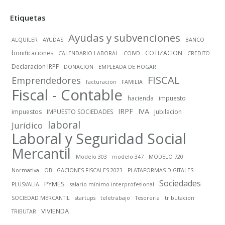
Etiquetas
Ayudas y subvenciones
ALQUILER
AYUDAS
BANCO
bonificaciones
COTIZACION
CALENDARIO LABORAL
COIVD
CREDITO
Declaracion IRPF
DONACION
EMPLEADA DE HOGAR
FISCAL
Emprendedores
facturacion
FAMILIA
Fiscal - Contable
hacienda
impuesto
IRPF
IVA
impuestos
IMPUESTO SOCIEDADES
Jubilacion
laboral
Jurídico
Laboral y Seguridad Social
Mercantil
Modelo 303
modelo 347
MODELO 720
Normativa
OBLIGACIONES FISCALES 2023
PLATAFORMAS DIGITALES
Sociedades
PYMES
PLUSVALIA
salario mínimo interprofesional
SOCIEDAD MERCANTIL
startups
teletrabajo
Tesoreria
tributacion
VIVIENDA
TRIBUTAR