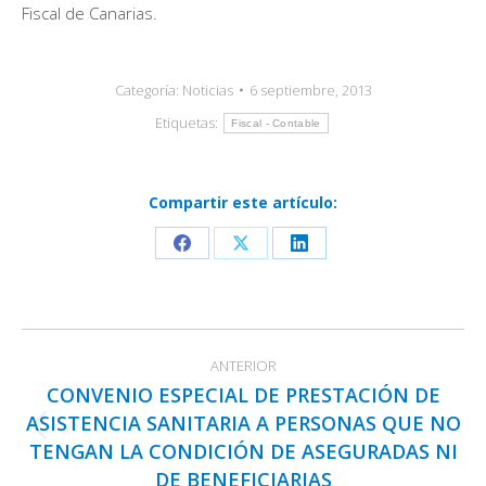
Fiscal de Canarias.
Categoría:
Noticias
6 septiembre, 2013
Etiquetas:
Fiscal - Contable
Compartir este artículo:
Share
Share
Share
on
on
on
Facebook
X
LinkedIn
Navegación
ANTERIOR
entre
CONVENIO ESPECIAL DE PRESTACIÓN DE
publicaciones
ASISTENCIA SANITARIA A PERSONAS QUE NO
Publicación
TENGAN LA CONDICIÓN DE ASEGURADAS NI
anterior:
DE BENEFICIARIAS