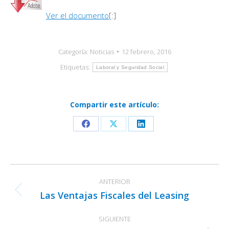
Ver el documento
[:]
Categoría:
Noticias
12 febrero, 2016
Etiquetas:
Laboral y Seguridad Social
Compartir este artículo:
Share
Share
Share
on
on
on
Facebook
X
LinkedIn
Navegación
ANTERIOR
entre
Las Ventajas Fiscales del Leasing
Publicación
publicaciones
anterior:
SIGUIENTE