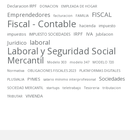
Declaracion IRPF
DONACION
EMPLEADA DE HOGAR
FISCAL
Emprendedores
facturacion
FAMILIA
Fiscal - Contable
hacienda
impuesto
IRPF
IVA
impuestos
IMPUESTO SOCIEDADES
Jubilacion
laboral
Jurídico
Laboral y Seguridad Social
Mercantil
Modelo 303
modelo 347
MODELO 720
Normativa
OBLIGACIONES FISCALES 2023
PLATAFORMAS DIGITALES
Sociedades
PYMES
PLUSVALIA
salario mínimo interprofesional
SOCIEDAD MERCANTIL
startups
teletrabajo
Tesoreria
tributacion
VIVIENDA
TRIBUTAR