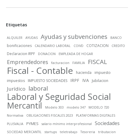
Etiquetas
Ayudas y subvenciones
ALQUILER
AYUDAS
BANCO
bonificaciones
COTIZACION
CALENDARIO LABORAL
COIVD
CREDITO
Declaracion IRPF
DONACION
EMPLEADA DE HOGAR
FISCAL
Emprendedores
facturacion
FAMILIA
Fiscal - Contable
hacienda
impuesto
IRPF
IVA
impuestos
IMPUESTO SOCIEDADES
Jubilacion
laboral
Jurídico
Laboral y Seguridad Social
Mercantil
Modelo 303
modelo 347
MODELO 720
Normativa
OBLIGACIONES FISCALES 2023
PLATAFORMAS DIGITALES
Sociedades
PYMES
PLUSVALIA
salario mínimo interprofesional
SOCIEDAD MERCANTIL
startups
teletrabajo
Tesoreria
tributacion