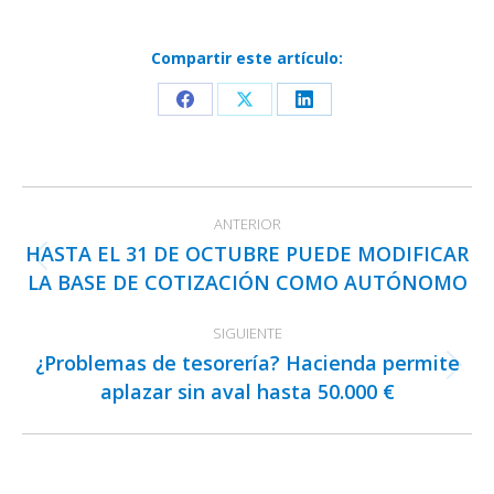
Compartir este artículo:
Share
Share
Share
on
on
on
Facebook
X
LinkedIn
Navegación
ANTERIOR
entre
HASTA EL 31 DE OCTUBRE PUEDE MODIFICAR
publicaciones
Publicación
LA BASE DE COTIZACIÓN COMO AUTÓNOMO
anterior:
SIGUIENTE
¿Problemas de tesorería? Hacienda permite
Publicación
aplazar sin aval hasta 50.000 €
siguiente: