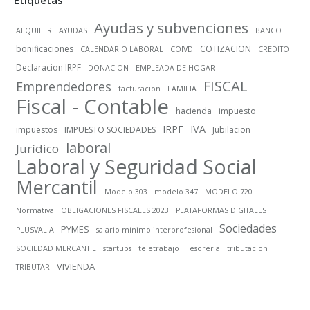
Ayudas y subvenciones
ALQUILER
AYUDAS
BANCO
bonificaciones
COTIZACION
CALENDARIO LABORAL
COIVD
CREDITO
Declaracion IRPF
DONACION
EMPLEADA DE HOGAR
FISCAL
Emprendedores
facturacion
FAMILIA
Fiscal - Contable
hacienda
impuesto
IRPF
IVA
impuestos
IMPUESTO SOCIEDADES
Jubilacion
laboral
Jurídico
Laboral y Seguridad Social
Mercantil
Modelo 303
modelo 347
MODELO 720
Normativa
OBLIGACIONES FISCALES 2023
PLATAFORMAS DIGITALES
Sociedades
PYMES
PLUSVALIA
salario mínimo interprofesional
SOCIEDAD MERCANTIL
startups
teletrabajo
Tesoreria
tributacion
VIVIENDA
TRIBUTAR