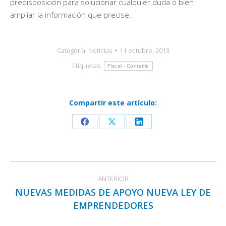
predisposición para solucionar cualquier duda o bien
ampliar la información que precise.
Categoría:
Noticias
11 octubre, 2013
Etiquetas:
Fiscal - Contable
Compartir este artículo:
Share
Share
Share
on
on
on
Facebook
X
LinkedIn
Navegación
ANTERIOR
entre
NUEVAS MEDIDAS DE APOYO NUEVA LEY DE
publicaciones
Publicación
EMPRENDEDORES
anterior: