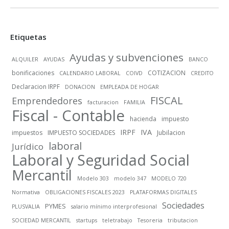
Etiquetas
Ayudas y subvenciones
ALQUILER
AYUDAS
BANCO
bonificaciones
COTIZACION
CALENDARIO LABORAL
COIVD
CREDITO
Declaracion IRPF
DONACION
EMPLEADA DE HOGAR
FISCAL
Emprendedores
facturacion
FAMILIA
Fiscal - Contable
hacienda
impuesto
IRPF
IVA
impuestos
IMPUESTO SOCIEDADES
Jubilacion
laboral
Jurídico
Laboral y Seguridad Social
Mercantil
Modelo 303
modelo 347
MODELO 720
Normativa
OBLIGACIONES FISCALES 2023
PLATAFORMAS DIGITALES
Sociedades
PYMES
PLUSVALIA
salario mínimo interprofesional
SOCIEDAD MERCANTIL
startups
teletrabajo
Tesoreria
tributacion