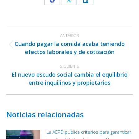
Share
Share
Share
on
on
on
Facebook
X
LinkedIn
Navegación
ANTERIOR
entre
Cuando pagar la comida acaba teniendo
publicaciones
Publicación
efectos laborales y de cotización
anterior:
SIGUIENTE
El nuevo escudo social cambia el equilibrio
Publicación
entre inquilinos y propietarios
siguiente:
Noticias relacionadas
La AEPD publica criterios para garantizar