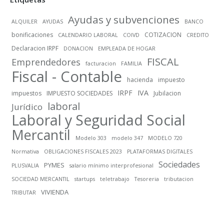
Ayudas y subvenciones
ALQUILER
AYUDAS
BANCO
bonificaciones
COTIZACION
CALENDARIO LABORAL
COIVD
CREDITO
Declaracion IRPF
DONACION
EMPLEADA DE HOGAR
FISCAL
Emprendedores
facturacion
FAMILIA
Fiscal - Contable
hacienda
impuesto
IRPF
IVA
impuestos
IMPUESTO SOCIEDADES
Jubilacion
laboral
Jurídico
Laboral y Seguridad Social
Mercantil
Modelo 303
modelo 347
MODELO 720
Normativa
OBLIGACIONES FISCALES 2023
PLATAFORMAS DIGITALES
Sociedades
PYMES
PLUSVALIA
salario mínimo interprofesional
SOCIEDAD MERCANTIL
startups
teletrabajo
Tesoreria
tributacion
VIVIENDA
TRIBUTAR