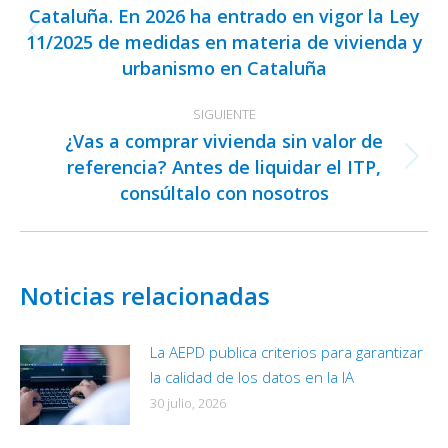
entre
Cataluña. En 2026 ha entrado en vigor la Ley
publicaciones
11/2025 de medidas en materia de vivienda y
Publicación
urbanismo en Cataluña
anterior:
SIGUIENTE
¿Vas a comprar vivienda sin valor de
referencia? Antes de liquidar el ITP,
Publicación
consúltalo con nosotros
siguiente:
Noticias relacionadas
La AEPD publica criterios para garantizar
la calidad de los datos en la IA
30 julio, 2026