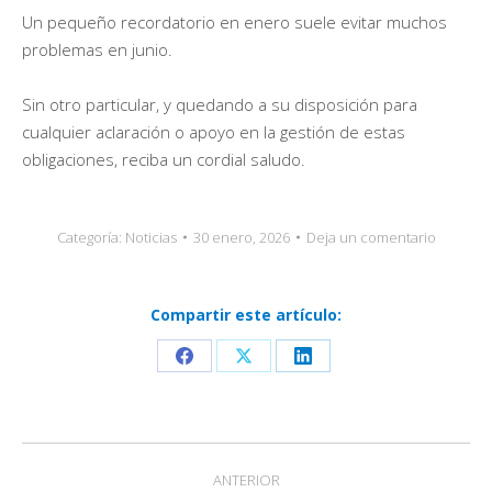
Un pequeño recordatorio en enero suele evitar muchos
problemas en junio.
Sin otro particular, y quedando a su disposición para
cualquier aclaración o apoyo en la gestión de estas
obligaciones, reciba un cordial saludo.
Categoría:
Noticias
30 enero, 2026
Deja un comentario
Compartir este artículo:
Share
Share
Share
on
on
on
Facebook
X
LinkedIn
Navegación
ANTERIOR