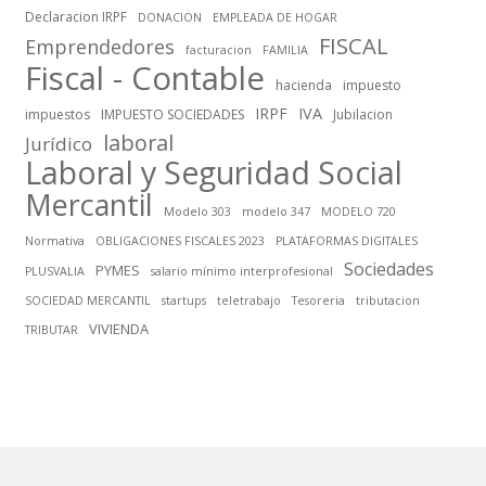
Declaracion IRPF
DONACION
EMPLEADA DE HOGAR
FISCAL
Emprendedores
facturacion
FAMILIA
Fiscal - Contable
hacienda
impuesto
IRPF
IVA
impuestos
IMPUESTO SOCIEDADES
Jubilacion
laboral
Jurídico
Laboral y Seguridad Social
Mercantil
Modelo 303
modelo 347
MODELO 720
Normativa
OBLIGACIONES FISCALES 2023
PLATAFORMAS DIGITALES
Sociedades
PYMES
PLUSVALIA
salario mínimo interprofesional
SOCIEDAD MERCANTIL
startups
teletrabajo
Tesoreria
tributacion
VIVIENDA
TRIBUTAR