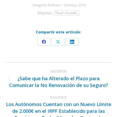
Categoría:
Noticias
20 mayo, 2016
Etiquetas:
Fiscal - Contable
Compartir este artículo:
Share
Share
Share
on
on
on
Facebook
X
LinkedIn
Navegación
ANTERIOR
entre
¿Sabe que ha Alterado el Plazo para
publicaciones
Publicación
Comunicar la No Renovación de su Seguro?
anterior:
SIGUIENTE
Los Autónomos Cuentan con un Nuevo Límite
de 2.000€ en el IRPF Establecido para las
Publicación