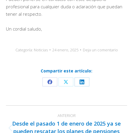
profesional para cualquier duda o aclaración que puedan
tener al respecto.
Un cordial saludo,
Categoría:
Noticias
24 enero, 2025
Deja un comentario
Compartir este artículo:
Share
Share
Share
on
on
on
Facebook
X
LinkedIn
Navegación
ANTERIOR
entre
Desde el pasado 1 de enero de 2025 ya se
publicaciones
pueden rescatar los planes de pensiones
Publicación