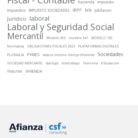
hacienda
impuesto
IRPF
IVA
impuestos
IMPUESTO SOCIEDADES
Jubilacion
laboral
Jurídico
Laboral y Seguridad Social
Mercantil
Modelo 303
modelo 347
MODELO 720
Normativa
OBLIGACIONES FISCALES 2023
PLATAFORMAS DIGITALES
Sociedades
PYMES
PLUSVALIA
salario mínimo interprofesional
SOCIEDAD MERCANTIL
startups
teletrabajo
Tesoreria
tributacion
VIVIENDA
TRIBUTAR